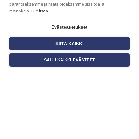
parantaaksemme ja räätälöidäksemme sisältöä ja
mainoksia.
Lue lisää
Evästeasetukset
ESTÄ KAIKKI
SALLI KAIKKI EVÄSTEET
c/o Suomen AM-Markkinointi Oy
Olemme kotimaisten tapettimarkkinoiden
edelläkävijänä ja tuomme kansainväliset
sisustus- ja tapettitrendit suomalaisiin koteihin.
Etsimme jatkuvasti uusia ideoita, inspiraatiota ja
trendejä kansainvälisiltä markkinoilta.
Rekisteriseloste
Toimitusehdot
Brandtool