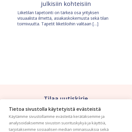
julkisiin kohteisiin
Liiketilan tapetointi on tärkeä osa yrityksen
visuaalista ilmettä, asiakaskokemusta sekä tilan
toimivuutta. Tapetit liiketiloihin valitaan […]
Tilaa uutiskirje
Tietoa sivustolla käytetyistä evästeistä
Haluaisitko nähdä uusimmat tapettimallistot heti
Käytämme sivustollamme evästeitä kerätäksemme ja
ensimmäisenä? Naputtele tiedot alas niin
analysoidaksemme sivuston suorituskykyä ja käyttöä,
pidämme sinut ajantasalla.
tarjotaksemme sosiaalisen median ominaisuuksia sekä