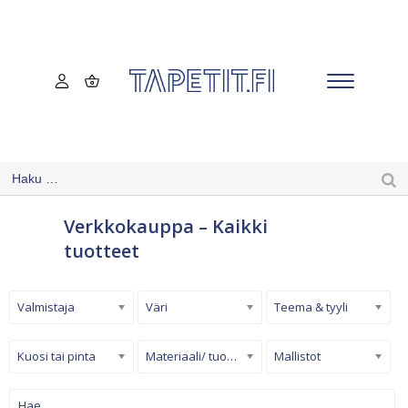
Verkkokauppa – Kaikki
tuotteet
Valmistaja
Väri
Teema & tyyli
Kuosi tai pinta
Materiaali/ tuotetyyppi
Mallistot