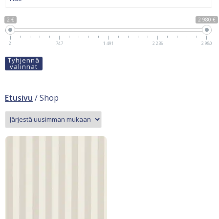
2 €
2 980 €
2
747
1 491
2 236
2 980
Tyhjennä
valinnat
Etusivu
/ Shop