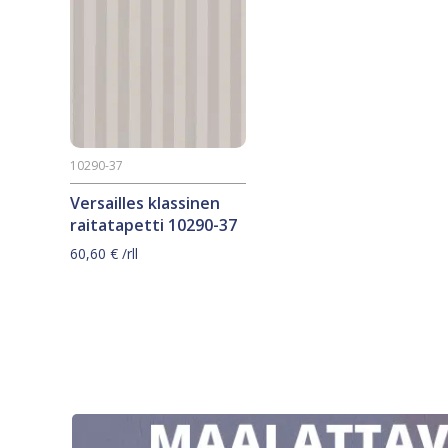
10290-37
Versailles klassinen
raitatapetti 10290-37
60,60
€
/rll