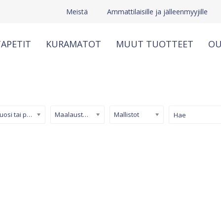
Meistä
Ammattilaisille ja jälleenmyyjille
APETIT
KURAMATOT
MUUT TUOTTEET
OU
Kuosi tai pinta
Maalaustapetti
Mallistot