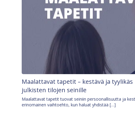
Maalattavat tapetit – kestävä ja tyylikäs
julkisten tilojen seinille
Maalattavat tapetit tuovat seiniin persoonallisuutta ja kes
erinomainen vaihtoehto, kun haluat yhdistää […]