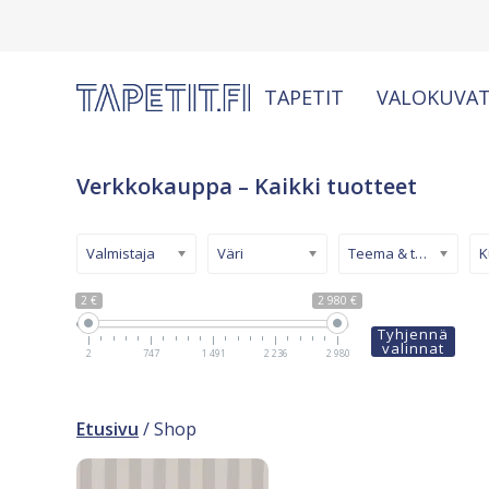
TAPETIT
VALOKUVAT
Verkkokauppa – Kaikki tuotteet
Valmistaja
Väri
Teema & tyyli
2 €
2 980 €
Tyhjennä
valinnat
2
747
1 491
2 236
2 980
Etusivu
/ Shop