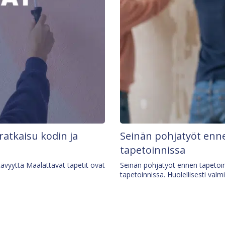
 ratkaisu kodin ja
Seinän pohjatyöt enne
tapetoinnissa
tävyyttä Maalattavat tapetit ovat
Seinän pohjatyöt ennen tapetoin
tapetoinnissa. Huolellisesti valm