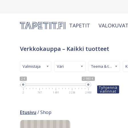
TAPETIT
VALOKUVAT
Verkkokauppa – Kaikki tuotteet
Valmistaja
Väri
Teema & tyyli
2 €
2 980 €
Tyhjennä
valinnat
2
747
1 491
2 236
2 980
Etusivu
/ Shop