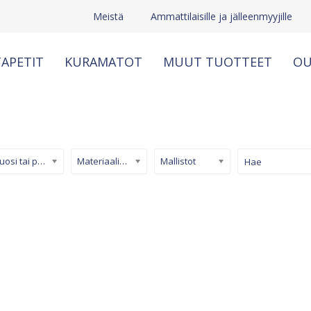
Meistä
Ammattilaisille ja jälleenmyyjille
APETIT
KURAMATOT
MUUT TUOTTEET
OU
Kuosi tai pinta
Materiaali/ tuotetyyppi
Mallistot