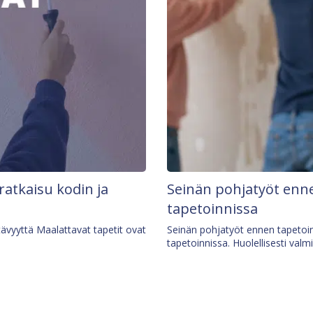
 ratkaisu kodin ja
Seinän pohjatyöt enne
tapetoinnissa
tävyyttä Maalattavat tapetit ovat
Seinän pohjatyöt ennen tapetoin
tapetoinnissa. Huolellisesti valm