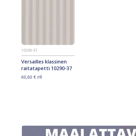
10290-37
Versailles klassinen
raitatapetti 10290-37
60,60
€
/rll