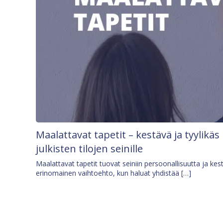
Maalattavat tapetit – kestävä ja tyylikäs
julkisten tilojen seinille
Maalattavat tapetit tuovat seiniin persoonallisuutta ja kes
erinomainen vaihtoehto, kun haluat yhdistää […]