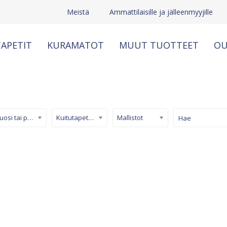
Meistä
Ammattilaisille ja jälleenmyyjille
APETIT
KURAMATOT
MUUT TUOTTEET
OU
Kuosi tai pinta
Kuitutapetti (non-woven)
Mallistot