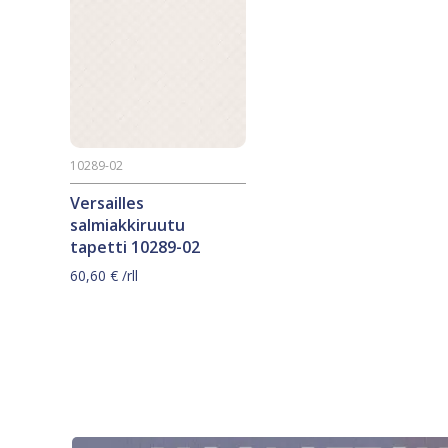
10289-02
Versailles
salmiakkiruutu
tapetti 10289-02
60,60
€
/rll