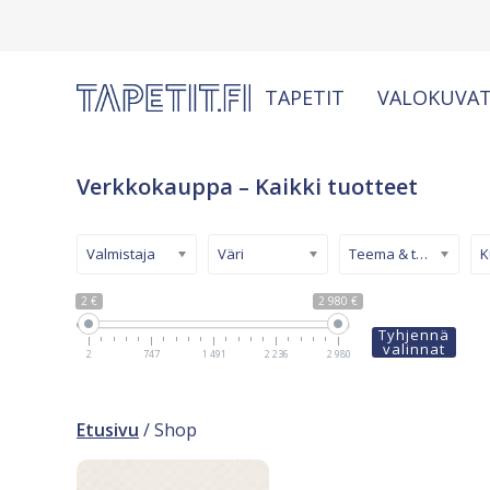
TAPETIT
VALOKUVAT
Verkkokauppa – Kaikki tuotteet
Valmistaja
Väri
Teema & tyyli
2 €
2 980 €
Tyhjennä
valinnat
2
747
1 491
2 236
2 980
Etusivu
/ Shop