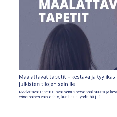
Maalattavat tapetit – kestävä ja tyylikäs
julkisten tilojen seinille
Maalattavat tapetit tuovat seiniin persoonallisuutta ja kes
erinomainen vaihtoehto, kun haluat yhdistää […]