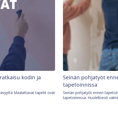
 ratkaisu kodin ja
Seinän pohjatyöt enne
tapetoinnissa
tävyyttä Maalattavat tapetit ovat
Seinän pohjatyöt ennen tapetoin
tapetoinnissa. Huolellisesti valm