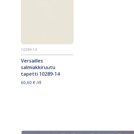
10289-14
Versailles
salmiakkiruutu
tapetti 10289-14
60,60
€
/rll