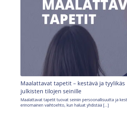
Maalattavat tapetit – kestävä ja tyylikäs
julkisten tilojen seinille
Maalattavat tapetit tuovat seiniin persoonallisuutta ja kes
erinomainen vaihtoehto, kun haluat yhdistää […]