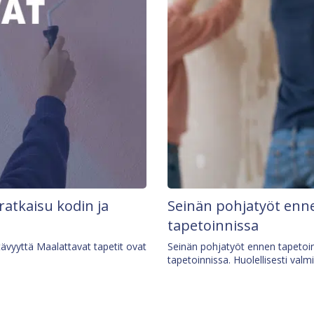
 ratkaisu kodin ja
Seinän pohjatyöt enne
tapetoinnissa
tävyyttä Maalattavat tapetit ovat
Seinän pohjatyöt ennen tapetoin
tapetoinnissa. Huolellisesti valm