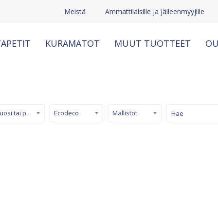
Meistä
Ammattilaisille ja jälleenmyyjille
APETIT
KURAMATOT
MUUT TUOTTEET
OU
Kuosi tai pinta
Ecodeco
Mallistot