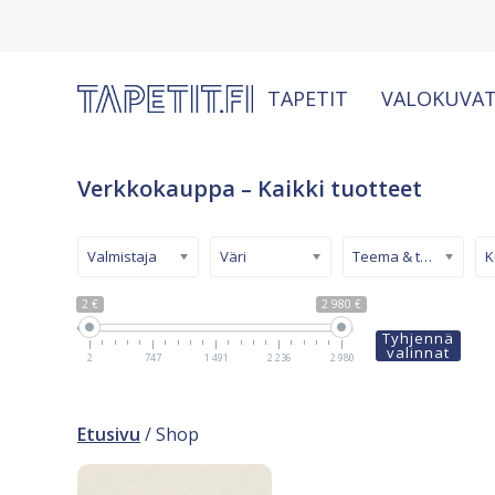
TAPETIT
VALOKUVAT
Verkkokauppa – Kaikki tuotteet
Valmistaja
Väri
Teema & tyyli
2 €
2 980 €
Tyhjennä
valinnat
2
747
1 491
2 236
2 980
Etusivu
/ Shop