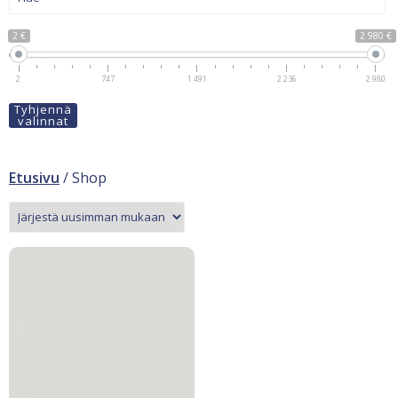
2 €
2 980 €
2
747
1 491
2 236
2 980
Tyhjennä
valinnat
Etusivu
/ Shop