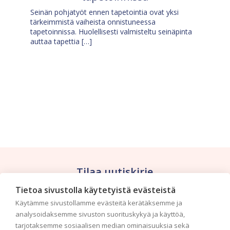
Seinän pohjatyöt ennen tapetointia ovat yksi
tärkeimmistä vaiheista onnistuneessa
tapetoinnissa. Huolellisesti valmisteltu seinäpinta
auttaa tapettia […]
Tilaa uutiskirje
Tietoa sivustolla käytetyistä evästeistä
Haluaisitko nähdä uusimmat tapettimallistot heti
Käytämme sivustollamme evästeitä kerätäksemme ja
ensimmäisenä? Naputtele tiedot alas niin
analysoidaksemme sivuston suorituskykyä ja käyttöä,
pidämme sinut ajantasalla.
tarjotaksemme sosiaalisen median ominaisuuksia sekä