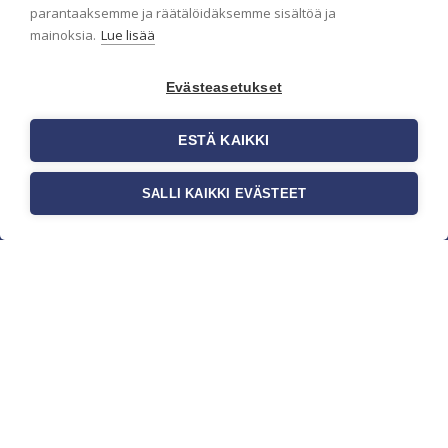
parantaaksemme ja räätälöidäksemme sisältöä ja
mainoksia.
Lue lisää
Evästeasetukset
ESTÄ KAIKKI
SALLI KAIKKI EVÄSTEET
c/o Suomen AM-Markkinointi Oy
Olemme kotimaisten tapettimarkkinoiden
edelläkävijänä ja tuomme kansainväliset
sisustus- ja tapettitrendit suomalaisiin koteihin.
Etsimme jatkuvasti uusia ideoita, inspiraatiota ja
trendejä kansainvälisiltä markkinoilta.
Rekisteriseloste
Toimitusehdot
Brandtool