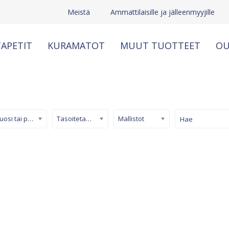
Meistä
Ammattilaisille ja jälleenmyyjille
APETIT
KURAMATOT
MUUT TUOTTEET
OU
Kuosi tai pinta
Tasoitetapetti
Mallistot