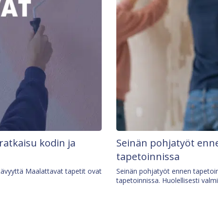
 ratkaisu kodin ja
Seinän pohjatyöt enne
tapetoinnissa
tävyyttä Maalattavat tapetit ovat
Seinän pohjatyöt ennen tapetoin
tapetoinnissa. Huolellisesti valm