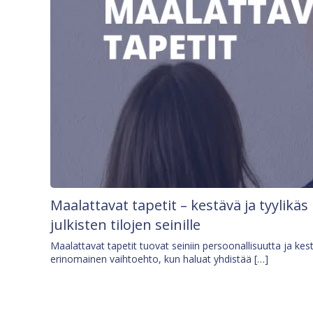
Maalattavat tapetit – kestävä ja tyylikäs
julkisten tilojen seinille
Maalattavat tapetit tuovat seiniin persoonallisuutta ja kes
erinomainen vaihtoehto, kun haluat yhdistää […]