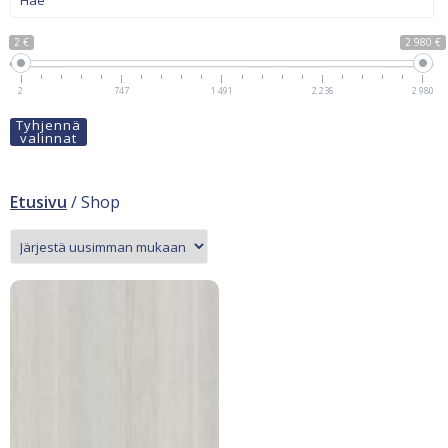
2 €
2 980 €
2
747
1 491
2 236
2 980
Tyhjennä
valinnat
Etusivu
/ Shop