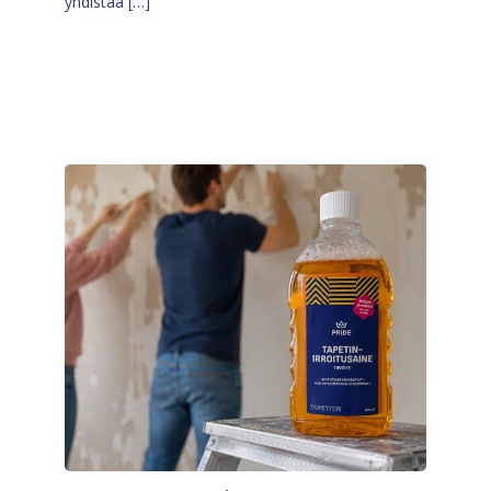
yhdistää […]