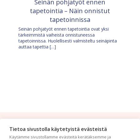
Seinän pohjatyöt ennen
tapetointia – Näin onnistut
tapetoinnissa
Seinän pohjatyöt ennen tapetointia ovat yksi
tärkeimmistä vaiheista onnistuneessa
tapetoinnissa. Huolellisesti valmisteltu seinäpinta
auttaa tapettia […]
Tilaa uutiskirje
Tietoa sivustolla käytetyistä evästeistä
Käytämme sivustollamme evästeitä kerätäksemme ja