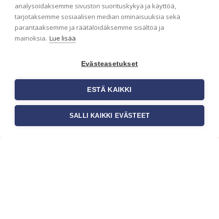
analysoidaksemme sivuston suorituskykyä ja käyttöä,
Haluaisitko nähdä uusimmat tapettimallistot heti
tarjotaksemme sosiaalisen median ominaisuuksia sekä
ensimmäisenä? Naputtele tiedot alas niin
parantaaksemme ja räätälöidäksemme sisältöä ja
pidämme sinut ajantasalla.
mainoksia.
Lue lisää
Evästeasetukset
ESTÄ KAIKKI
SALLI KAIKKI EVÄSTEET
c/o Suomen AM-Markkinointi Oy
Olemme kotimaisten tapettimarkkinoiden
edelläkävijänä ja tuomme kansainväliset
sisustus- ja tapettitrendit suomalaisiin koteihin.