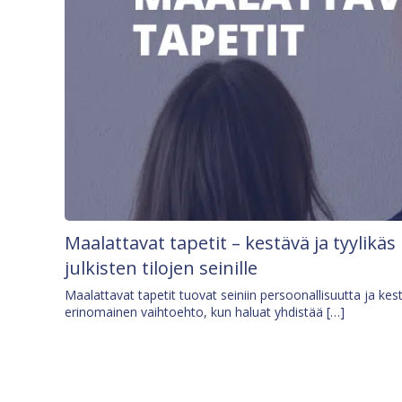
Maalattavat tapetit – kestävä ja tyylikäs
julkisten tilojen seinille
Maalattavat tapetit tuovat seiniin persoonallisuutta ja kes
erinomainen vaihtoehto, kun haluat yhdistää […]