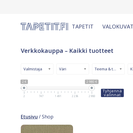
TAPETIT
VALOKUVAT
Verkkokauppa – Kaikki tuotteet
Valmistaja
Väri
Teema & tyyli
2 €
2 980 €
Tyhjennä
valinnat
2
747
1 491
2 236
2 980
Etusivu
/ Shop