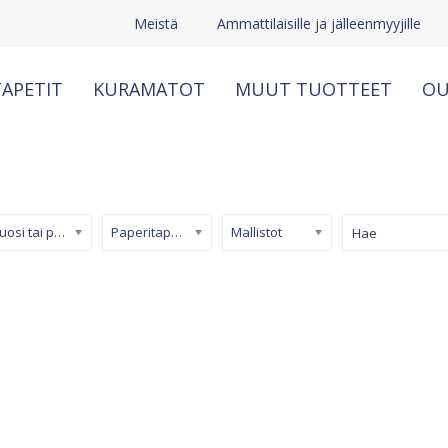
Meistä
Ammattilaisille ja jälleenmyyjille
APETIT
KURAMATOT
MUUT TUOTTEET
OU
Kuosi tai pinta
Paperitapetti
Mallistot