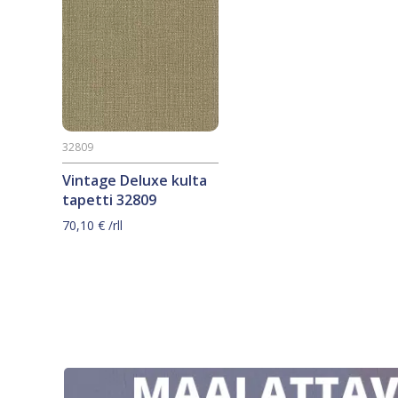
32809
Vintage Deluxe kulta
tapetti 32809
70,10
€
/rll