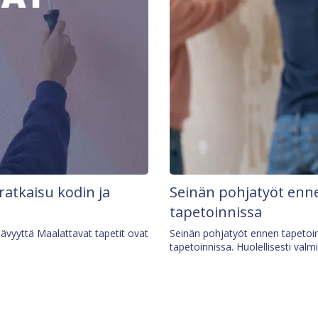
 ratkaisu kodin ja
Seinän pohjatyöt enne
tapetoinnissa
tävyyttä Maalattavat tapetit ovat
Seinän pohjatyöt ennen tapetoin
tapetoinnissa. Huolellisesti valm