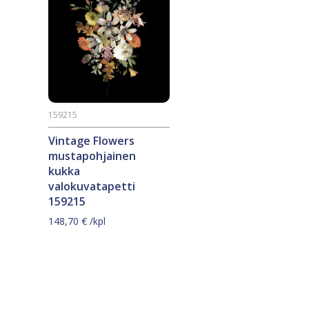
159215
Vintage Flowers
mustapohjainen
kukka
valokuvatapetti
159215
148,70
€
/kpl