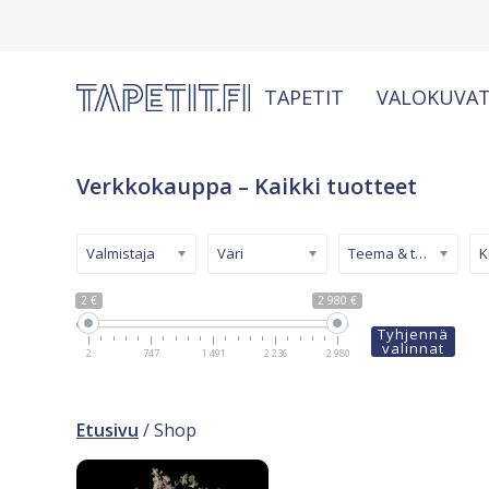
TAPETIT
VALOKUVAT
Verkkokauppa – Kaikki tuotteet
Valmistaja
Väri
Teema & tyyli
2 €
2 980 €
Tyhjennä
valinnat
2
747
1 491
2 236
2 980
Etusivu
/ Shop