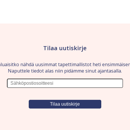
Tilaa uutiskirje
luaisitko nähdä uusimmat tapettimallistot heti ensimmäise
Naputtele tiedot alas niin pidämme sinut ajantasalla.