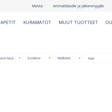
Meistä
Ammattilaisille ja jälleenmyyjille
APETIT
KURAMATOT
MUUT TUOTTEET
OU
Kuosi tai pinta
Ecodeco
Mallistot