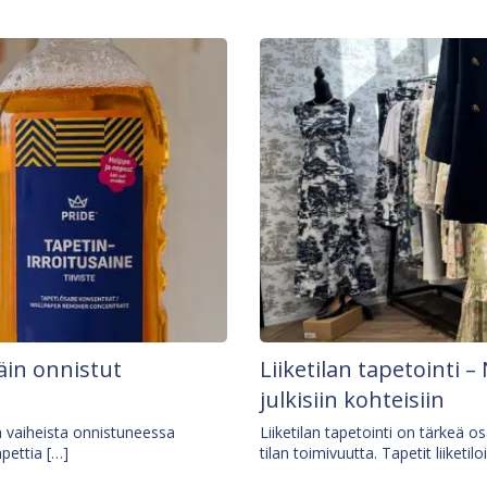
äin onnistut
Liiketilan tapetointi – 
julkisiin kohteisiin
ä vaiheista onnistuneessa
Liiketilan tapetointi on tärkeä 
apettia […]
tilan toimivuutta. Tapetit liiketilo