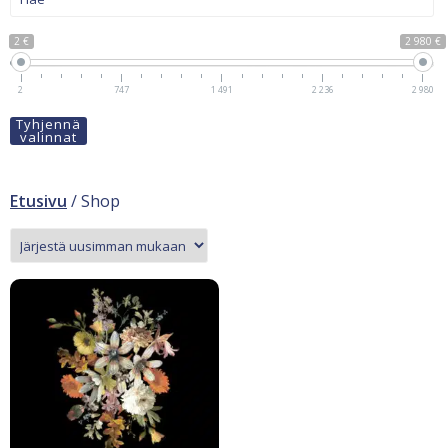
2 €
2 980 €
2
747
1 491
2 236
2 980
Tyhjennä
valinnat
Etusivu
/ Shop