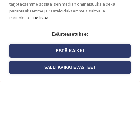
ensimmäisenä? Naputtele tiedot alas niin
tarjotaksemme sosiaalisen median ominaisuuksia sekä
pidämme sinut ajantasalla.
parantaaksemme ja räätälöidäksemme sisältöä ja
mainoksia.
Lue lisää
Evästeasetukset
ESTÄ KAIKKI
SALLI KAIKKI EVÄSTEET
c/o Suomen AM-Markkinointi Oy
Olemme kotimaisten tapettimarkkinoiden
edelläkävijänä ja tuomme kansainväliset
sisustus- ja tapettitrendit suomalaisiin koteihin.
Etsimme jatkuvasti uusia ideoita, inspiraatiota ja