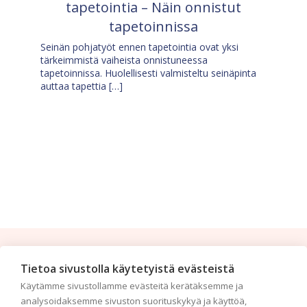
tapetointia – Näin onnistut
tapetoinnissa
Seinän pohjatyöt ennen tapetointia ovat yksi
tärkeimmistä vaiheista onnistuneessa
tapetoinnissa. Huolellisesti valmisteltu seinäpinta
auttaa tapettia […]
Tilaa uutiskirje
Tietoa sivustolla käytetyistä evästeistä
Käytämme sivustollamme evästeitä kerätäksemme ja
Haluaisitko nähdä uusimmat tapettimallistot heti
analysoidaksemme sivuston suorituskykyä ja käyttöä,