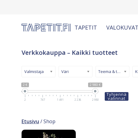
TAPETIT
VALOKUVAT
Verkkokauppa – Kaikki tuotteet
Valmistaja
Väri
Teema & tyyli
2 €
2 980 €
Tyhjennä
valinnat
2
747
1 491
2 236
2 980
Etusivu
/ Shop