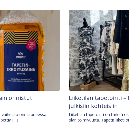
äin onnistut
Liiketilan tapetointi – 
julkisiin kohteisiin
ä vaiheista onnistuneessa
Liiketilan tapetointi on tärkeä 
apettia […]
tilan toimivuutta. Tapetit liiketilo