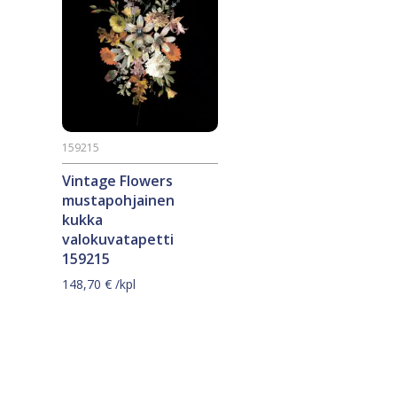
159215
Vintage Flowers
mustapohjainen
kukka
valokuvatapetti
159215
148,70
€
/kpl