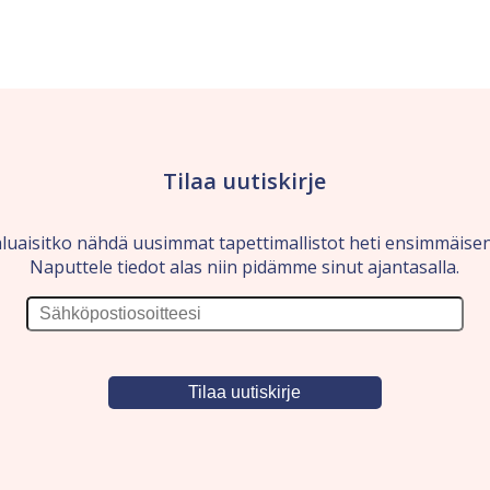
Tilaa uutiskirje
luaisitko nähdä uusimmat tapettimallistot heti ensimmäise
Naputtele tiedot alas niin pidämme sinut ajantasalla.