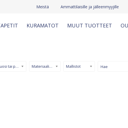
Meistä
Ammattilaisille ja jälleenmyyjille
APETIT
KURAMATOT
MUUT TUOTTEET
OU
Kuosi tai pinta
Materiaali/ tuotetyyppi
Mallistot