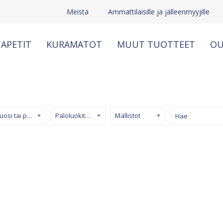
Meistä
Ammattilaisille ja jälleenmyyjille
APETIT
KURAMATOT
MUUT TUOTTEET
OU
Kuosi tai pinta
Paloluokiteltu tapetti
Mallistot