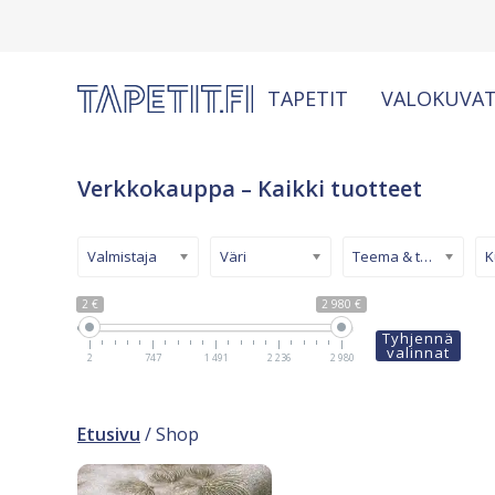
TAPETIT
VALOKUVAT
Verkkokauppa – Kaikki tuotteet
Valmistaja
Väri
Teema & tyyli
2 €
2 980 €
Tyhjennä
valinnat
2
747
1 491
2 236
2 980
Etusivu
/ Shop