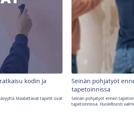
 ratkaisu kodin ja
Seinän pohjatyöt enne
tapetoinnissa
tävyyttä Maalattavat tapetit ovat
Seinän pohjatyöt ennen tapetoin
tapetoinnissa. Huolellisesti valm