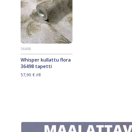
36498
Whisper kullattu flora
36498 tapetti
57,90
€
/rll