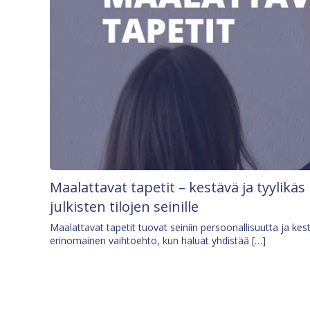
Maalattavat tapetit – kestävä ja tyylikäs
julkisten tilojen seinille
Maalattavat tapetit tuovat seiniin persoonallisuutta ja kes
erinomainen vaihtoehto, kun haluat yhdistää […]