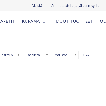
Meistä
Ammattilaisille ja jälleenmyyjille
APETIT
KURAMATOT
MUUT TUOTTEET
OU
Kuosi tai pinta
Tasoitetapetti
Mallistot