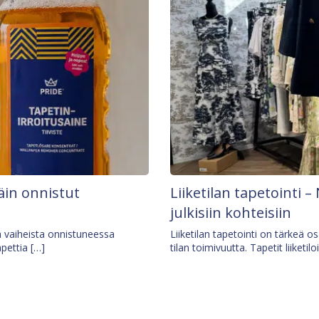
äin onnistut
Liiketilan tapetointi – 
julkisiin kohteisiin
ä vaiheista onnistuneessa
Liiketilan tapetointi on tärkeä 
apettia […]
tilan toimivuutta. Tapetit liiketilo