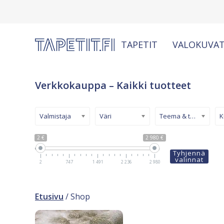
TAPETIT
VALOKUVAT
Verkkokauppa – Kaikki tuotteet
Valmistaja
Väri
Teema & tyyli
2 €
2 980 €
Tyhjennä
valinnat
2
747
1 491
2 236
2 980
Etusivu
/ Shop