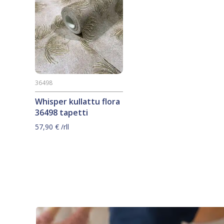
36498
Whisper kullattu flora
36498 tapetti
57,90
€
/rll