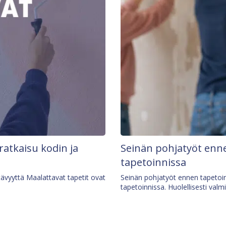
 ratkaisu kodin ja
Seinän pohjatyöt enne
tapetoinnissa
tävyyttä Maalattavat tapetit ovat
Seinän pohjatyöt ennen tapetoin
tapetoinnissa. Huolellisesti valm