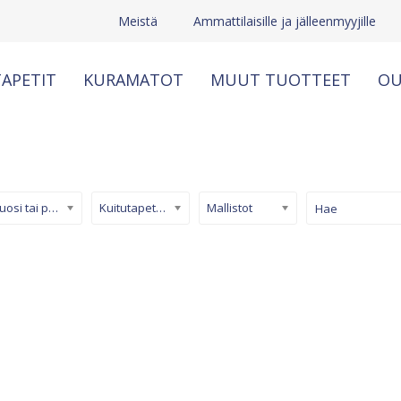
Meistä
Ammattilaisille ja jälleenmyyjille
APETIT
KURAMATOT
MUUT TUOTTEET
OU
Kuosi tai pinta
Kuitutapetti (non-woven)
Mallistot