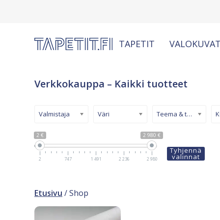
TAPETIT
VALOKUVAT
Verkkokauppa – Kaikki tuotteet
Valmistaja
Väri
Teema & tyyli
2 €
2 980 €
Tyhjennä
valinnat
2
747
1 491
2 236
2 980
Etusivu
/ Shop