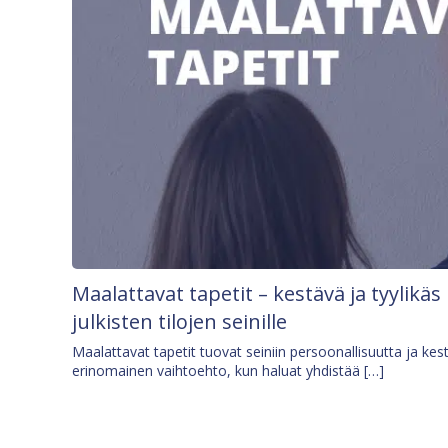
Maalattavat tapetit – kestävä ja tyylikäs
julkisten tilojen seinille
Maalattavat tapetit tuovat seiniin persoonallisuutta ja kes
erinomainen vaihtoehto, kun haluat yhdistää […]