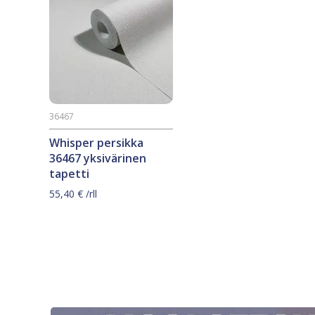
36467
Whisper persikka
36467 yksivärinen
tapetti
55,40
€
/rll