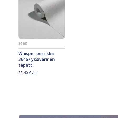
36467
Whisper persikka
36467 yksivärinen
tapetti
55,40
€
/rll