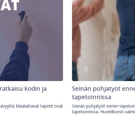
 ratkaisu kodin ja
Seinän pohjatyöt enne
tapetoinnissa
tävyyttä Maalattavat tapetit ovat
Seinän pohjatyöt ennen tapetoin
tapetoinnissa. Huolellisesti valm