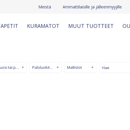
Meistä
Ammattilaisille ja jälleenmyyjille
APETIT
KURAMATOT
MUUT TUOTTEET
OU
Kuosi tai pinta
Paloluokiteltu tapetti
Mallistot