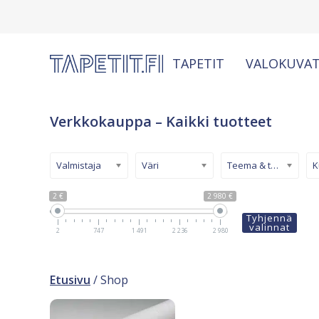
TAPETIT
VALOKUVAT
Verkkokauppa – Kaikki tuotteet
Valmistaja
Väri
Teema & tyyli
2 €
2 980 €
Tyhjennä
valinnat
2
747
1 491
2 236
2 980
Etusivu
/ Shop