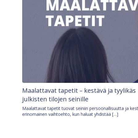
Maalattavat tapetit – kestävä ja tyylikäs
julkisten tilojen seinille
Maalattavat tapetit tuovat seiniin persoonallisuutta ja kes
erinomainen vaihtoehto, kun haluat yhdistää […]