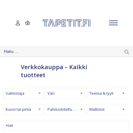
Verkkokauppa – Kaikki
tuotteet
Valmistaja
Väri
Teema & tyyli
Kuosi tai pinta
Paloluokiteltu tapetti
Mallistot