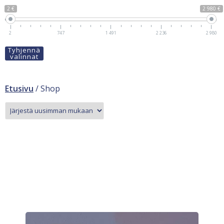
2 €
2 980 €
2
747
1 491
2 236
2 980
Tyhjennä
valinnat
Etusivu
/ Shop