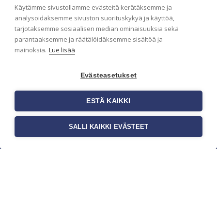
Käytämme sivustollamme evästeitä kerätäksemme ja
analysoidaksemme sivuston suorituskykyä ja käyttöä,
tarjotaksemme sosiaalisen median ominaisuuksia sekä
parantaaksemme ja räätälöidäksemme sisältöä ja
mainoksia.
Lue lisää
Evästeasetukset
ESTÄ KAIKKI
c/o Suomen AM-Markkinointi Oy
Olemme kotimaisten tapettimarkkinoiden
SALLI KAIKKI EVÄSTEET
edelläkävijänä ja tuomme kansainväliset sisustus-
ja tapettitrendit suomalaisiin koteihin. Etsimme
jatkuvasti uusia ideoita, inspiraatiota ja trendejä
kansainvälisiltä markkinoilta.
Rekisteriseloste
Toimitusehdot
Brandtool