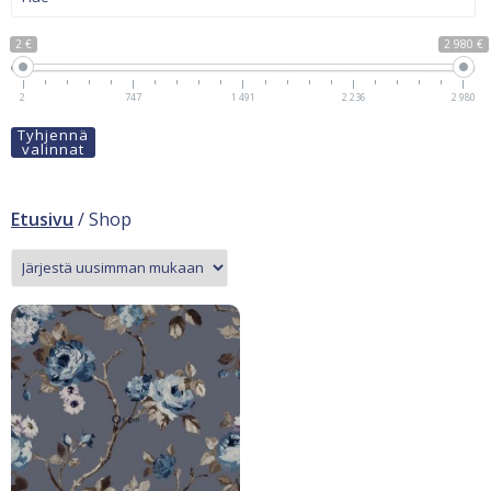
2 €
2 980 €
2
747
1 491
2 236
2 980
Tyhjennä
valinnat
Etusivu
/ Shop