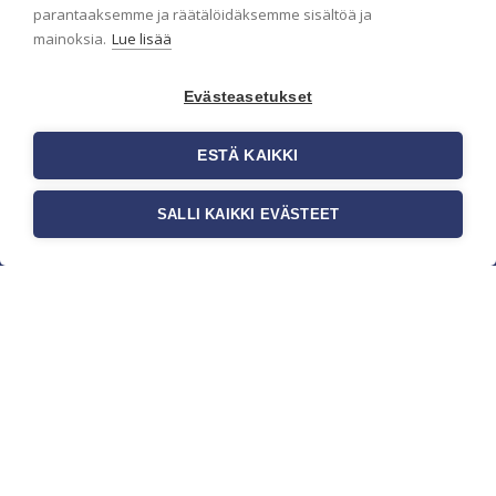
parantaaksemme ja räätälöidäksemme sisältöä ja
mainoksia.
Lue lisää
Evästeasetukset
ESTÄ KAIKKI
SALLI KAIKKI EVÄSTEET
c/o Suomen AM-Markkinointi Oy
Olemme kotimaisten tapettimarkkinoiden
edelläkävijänä ja tuomme kansainväliset
sisustus- ja tapettitrendit suomalaisiin koteihin.
Etsimme jatkuvasti uusia ideoita, inspiraatiota ja
trendejä kansainvälisiltä markkinoilta.
Rekisteriseloste
Toimitusehdot
Brandtool