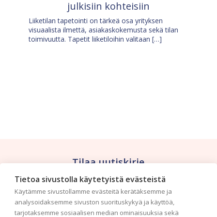
julkisiin kohteisiin
Liiketilan tapetointi on tärkeä osa yrityksen
visuaalista ilmettä, asiakaskokemusta sekä tilan
toimivuutta. Tapetit liiketiloihin valitaan […]
Tilaa uutiskirje
Tietoa sivustolla käytetyistä evästeistä
Haluaisitko nähdä uusimmat tapettimallistot heti
Käytämme sivustollamme evästeitä kerätäksemme ja
ensimmäisenä? Naputtele tiedot alas niin
analysoidaksemme sivuston suorituskykyä ja käyttöä,
pidämme sinut ajantasalla.
tarjotaksemme sosiaalisen median ominaisuuksia sekä