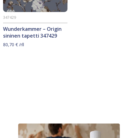
347429
Wunderkammer – Origin
sininen tapetti 347429
80,70
€
/rll