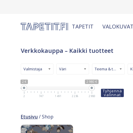
TAPETIT
VALOKUVAT
Verkkokauppa – Kaikki tuotteet
Valmistaja
Väri
Teema & tyyli
2 €
2 980 €
Tyhjennä
valinnat
2
747
1 491
2 236
2 980
Etusivu
/ Shop