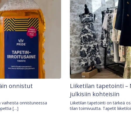
äin onnistut
Liiketilan tapetointi – 
julkisiin kohteisiin
ä vaiheista onnistuneessa
Liiketilan tapetointi on tärkeä 
apettia […]
tilan toimivuutta. Tapetit liiketilo