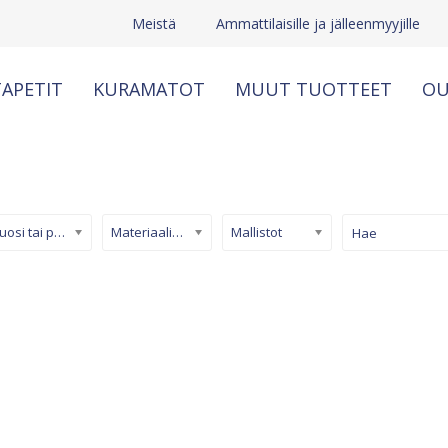
Meistä
Ammattilaisille ja jälleenmyyjille
APETIT
KURAMATOT
MUUT TUOTTEET
OU
Kuosi tai pinta
Materiaali/ tuotetyyppi
Mallistot