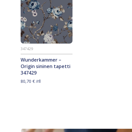
347429
Wunderkammer –
Origin sininen tapetti
347429
80,70
€
/rll