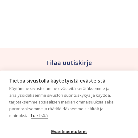
Tilaa uutiskirje
Haluaisitko nähdä uusimmat tapettimallistot heti
Tietoa sivustolla käytetyistä evästeistä
ensimmäisenä? Naputtele tiedot alas niin
Käytämme sivustollamme evästeitä kerätäksemme ja
pidämme sinut ajantasalla.
analysoidaksemme sivuston suorituskykyä ja käyttöä,
tarjotaksemme sosiaalisen median ominaisuuksia sekä
parantaaksemme ja räätälöidäksemme sisältöä ja
mainoksia.
Lue lisää
Evästeasetukset