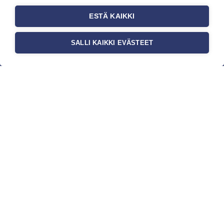
ESTÄ KAIKKI
SALLI KAIKKI EVÄSTEET
c/o Suomen AM-Markkinointi Oy
Olemme kotimaisten tapettimarkkinoiden
edelläkävijänä ja tuomme kansainväliset
sisustus- ja tapettitrendit suomalaisiin koteihin.
Etsimme jatkuvasti uusia ideoita, inspiraatiota ja
trendejä kansainvälisiltä markkinoilta.
Rekisteriseloste
Toimitusehdot
Brandtool
Yritys
Kauppa