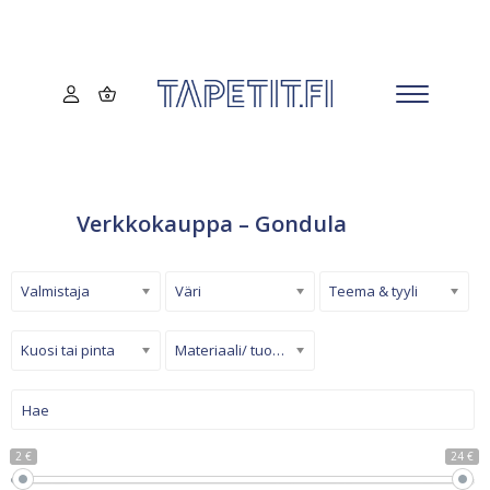
Verkkokauppa – Gondula
Valmistaja
Väri
Teema & tyyli
Kuosi tai pinta
Materiaali/ tuotetyyppi
2 €
24 €