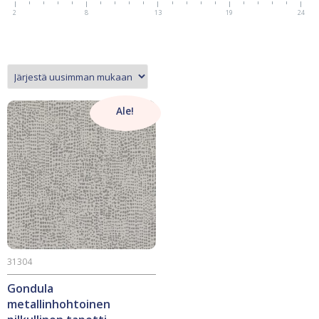
2
8
13
19
24
Ale!
31304
Gondula
metallinhohtoinen