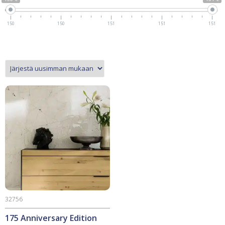
150
150
151
151
151
32756
175 Anniversary Edition