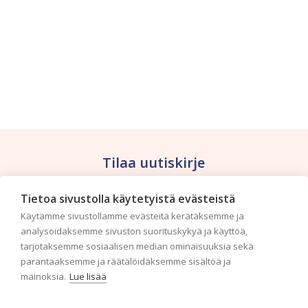
Tilaa uutiskirje
Tietoa sivustolla käytetyistä evästeistä
Haluaisitko nähdä uusimmat tapettimallistot heti
ensimmäisenä? Naputtele tiedot alas niin
Käytämme sivustollamme evästeitä kerätäksemme ja
pidämme sinut ajantasalla.
analysoidaksemme sivuston suorituskykyä ja käyttöä,
tarjotaksemme sosiaalisen median ominaisuuksia sekä
parantaaksemme ja räätälöidäksemme sisältöä ja
mainoksia.
Lue lisää