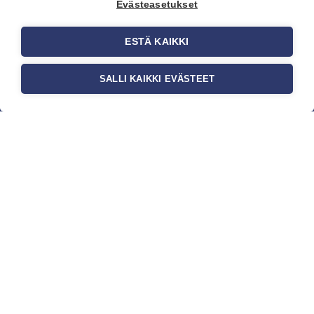
Evästeasetukset
ESTÄ KAIKKI
SALLI KAIKKI EVÄSTEET
c/o Suomen AM-Markkinointi Oy
Olemme kotimaisten tapettimarkkinoiden
edelläkävijänä ja tuomme kansainväliset
sisustus- ja tapettitrendit suomalaisiin koteihin.
Etsimme jatkuvasti uusia ideoita, inspiraatiota ja
trendejä kansainvälisiltä markkinoilta.
Rekisteriseloste
Toimitusehdot
Brandtool