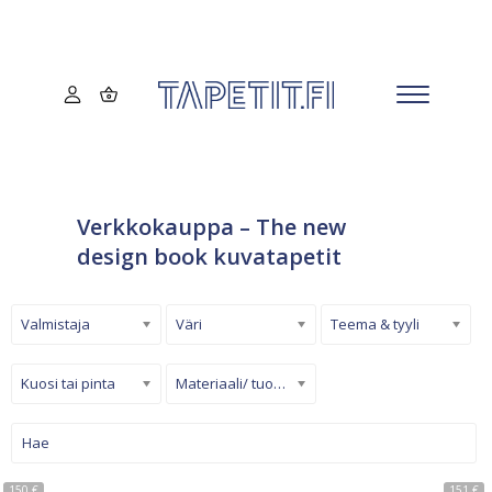
Verkkokauppa – The new
design book kuvatapetit
Valmistaja
Väri
Teema & tyyli
Kuosi tai pinta
Materiaali/ tuotetyyppi
150 €
151 €