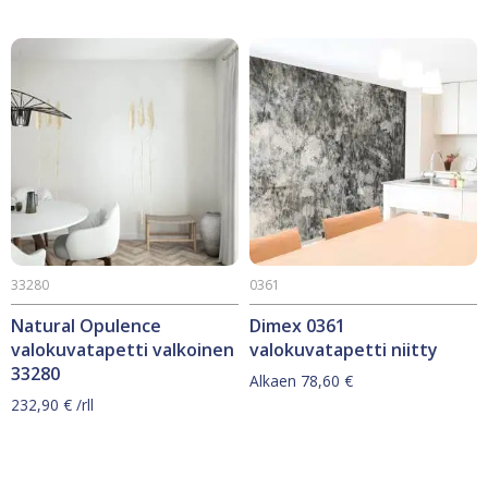
33280
0361
Natural Opulence
Dimex 0361
valokuvatapetti valkoinen
valokuvatapetti niitty
33280
Alkaen
78,60
€
232,90
€
/rll
Tällä
tuotteella
on
useampi