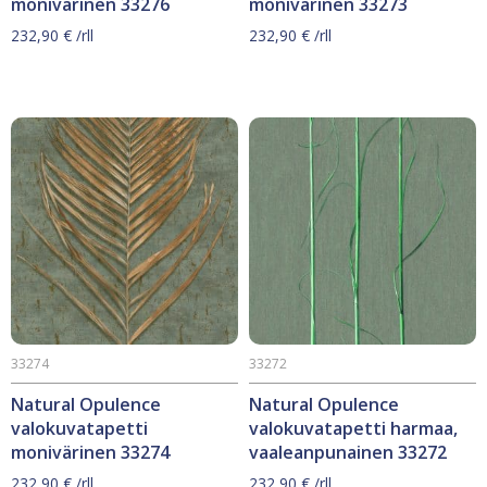
monivärinen 33276
monivärinen 33273
232,90
€
/rll
232,90
€
/rll
33274
33272
Natural Opulence
Natural Opulence
valokuvatapetti
valokuvatapetti harmaa,
monivärinen 33274
vaaleanpunainen 33272
232,90
€
/rll
232,90
€
/rll