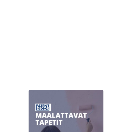
muunnelma.
Voit
tehdä
valinnat
tuotteen
sivulla.