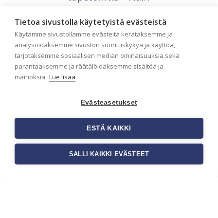
onnistut tapetoinnissa
Tietoa sivustolla käytetyistä evästeistä
Seinän pohjatyöt ennen tapetointia
Käytämme sivustollamme evästeitä kerätäksemme ja
ovat yksi tärkeimmistä vaiheista
onnistuneessa tapetoinnissa.
analysoidaksemme sivuston suorituskykyä ja käyttöä,
Huolellisesti valmisteltu seinäpinta
tarjotaksemme sosiaalisen median ominaisuuksia sekä
auttaa tapettia […]
parantaaksemme ja räätälöidäksemme sisältöä ja
mainoksia.
Lue lisää
Evästeasetukset
ESTÄ KAIKKI
SALLI KAIKKI EVÄSTEET