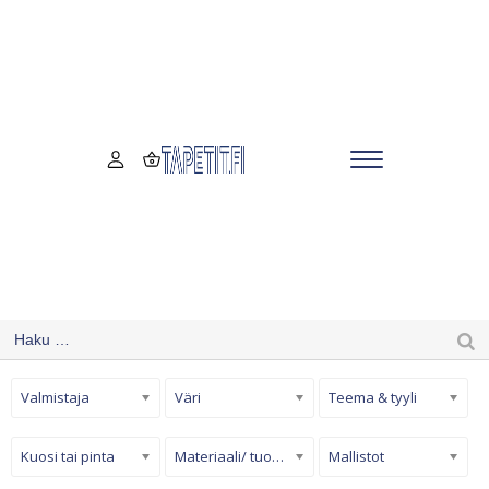
Valmistaja
Väri
Teema & tyyli
Kuosi tai pinta
Materiaali/ tuotetyyppi
Mallistot