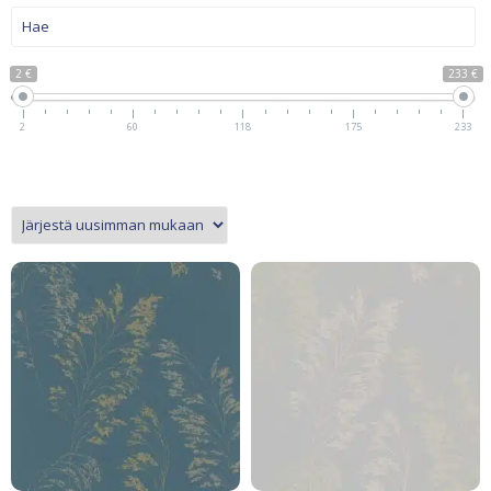
2 €
233 €
2
60
118
175
233