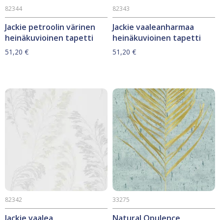
82344
82343
Jackie petroolin värinen
Jackie vaaleanharmaa
heinäkuvioinen tapetti
heinäkuvioinen tapetti
51,20
€
51,20
€
82342
33275
Jackie vaalea
Natural Opulence