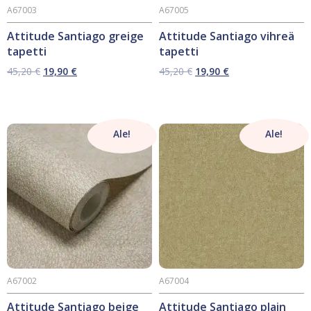
A67003
A67005
Attitude Santiago greige
Attitude Santiago vihreä
tapetti
tapetti
Alkuperäinen
Nykyinen
Alkuperäinen
Nykyinen
45,20
€
19,90
€
45,20
€
19,90
€
hinta
hinta
hinta
hinta
oli:
on:
oli:
on:
45,20 €.
19,90 €.
45,20 €.
19,90 €.
Ale!
Ale!
A67002
A67004
Attitude Santiago beige
Attitude Santiago plain