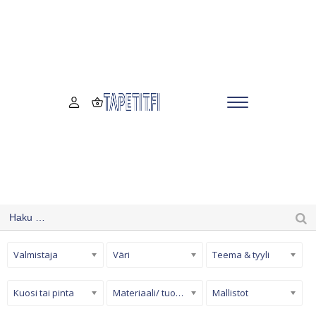
Valmistaja
Väri
Teema & tyyli
Kuosi tai pinta
Materiaali/ tuotetyyppi
Mallistot