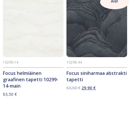
Ale!
10299-14
10298-44
Focus helmiäinen
Focus siniharmaa abstrakti
graafinen tapetti 10299-
tapetti
14-main
Alkuperäinen
Nykyinen
63,50
€
29,90
€
hinta
hinta
63,50
€
oli:
on:
63,50 €.
29,90 €.