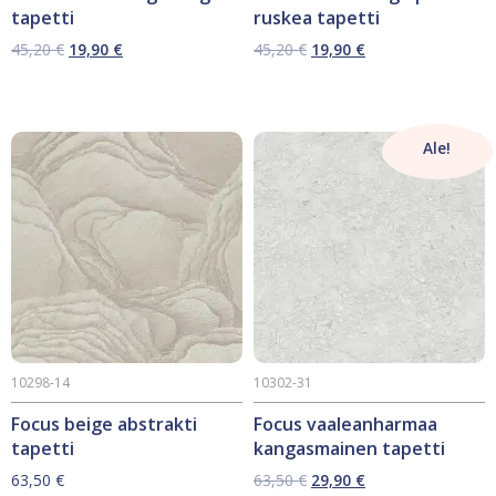
tapetti
ruskea tapetti
Alkuperäinen
Nykyinen
Alkuperäinen
Nykyinen
45,20
€
19,90
€
45,20
€
19,90
€
hinta
hinta
hinta
hinta
oli:
on:
oli:
on:
45,20 €.
19,90 €.
45,20 €.
19,90 €.
Ale!
10298-14
10302-31
Focus beige abstrakti
Focus vaaleanharmaa
tapetti
kangasmainen tapetti
Alkuperäinen
Nykyinen
63,50
€
63,50
€
29,90
€