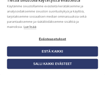
Tietoa sivustolla käytetyistä evästeistä
Seinän pohjatyöt ennen tapetointia
ovat yksi tärkeimmistä vaiheista
Käytämme sivustollamme evästeitä kerätäksemme ja
onnistuneessa tapetoinnissa.
analysoidaksemme sivuston suorituskykyä ja käyttöä,
Huolellisesti valmisteltu seinäpinta
tarjotaksemme sosiaalisen median ominaisuuksia sekä
auttaa tapettia […]
parantaaksemme ja räätälöidäksemme sisältöä ja
mainoksia.
Lue lisää
Evästeasetukset
ESTÄ KAIKKI
SALLI KAIKKI EVÄSTEET
Tilaa uutiskirje