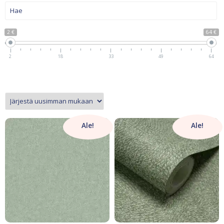
2 €
64 €
2
18
33
49
64
Ale!
Ale!