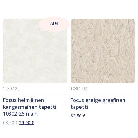
hinta
hinta
oli:
on:
63,50 €.
29,90 €.
Ale!
10302-26
10301-02
Focus helmiäinen
Focus greige graafinen
kangasmainen tapetti
tapetti
10302-26-main
63,50
€
Alkuperäinen
Nykyinen
63,50
€
29,90
€
hinta
hinta
oli:
on: