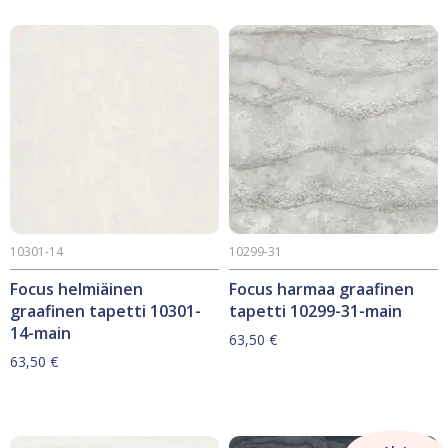
63,50 €.
29,90 €.
10301-14
10299-31
Focus helmiäinen
Focus harmaa graafinen
graafinen tapetti 10301-
tapetti 10299-31-main
14-main
63,50
€
63,50
€