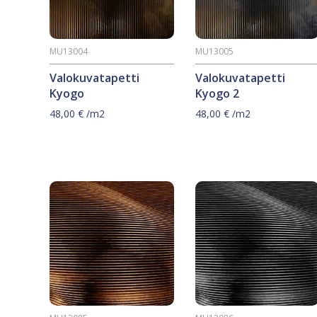
MU13004
MU13005
Valokuvatapetti
Valokuvatapetti
Kyogo
Kyogo 2
48,00
€
/m2
48,00
€
/m2