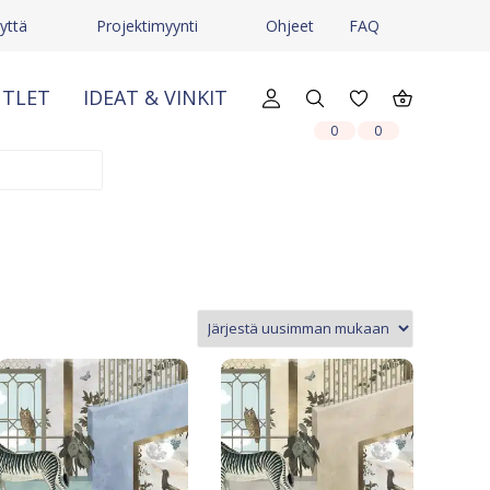
yttä
Projektimyynti
Ohjeet
FAQ
TLET
IDEAT & VINKIT
X
X
0
0