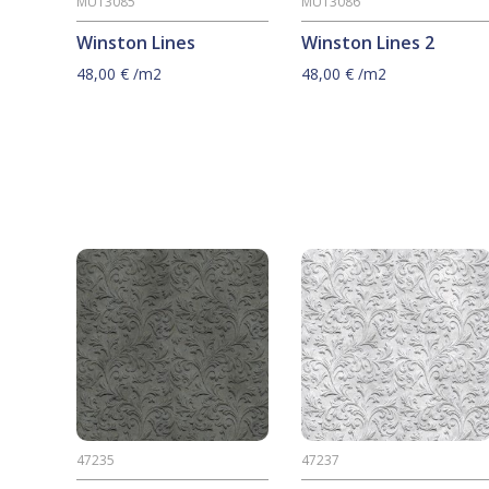
MU13085
MU13086
Winston Lines
Winston Lines 2
48,00
€
/m2
48,00
€
/m2
47235
47237