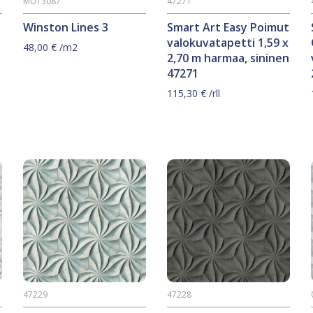
MU13087
47271
Winston Lines 3
Smart Art Easy Poimut
valokuvatapetti 1,59 x
48,00
€
/m2
2,70 m harmaa, sininen
47271
115,30
€
/rll
47229
47228