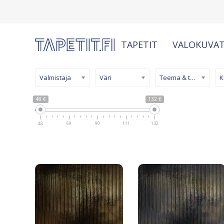
TAPETIT
VALOKUVAT
Valmistaja
Väri
Teema & tyyli
48 €
132 €
48
69
90
111
132