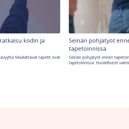
 ratkaisu kodin ja
Seinän pohjatyöt enne
tapetoinnissa
tävyyttä Maalattavat tapetit ovat
Seinän pohjatyöt ennen tapetoin
tapetoinnissa. Huolellisesti valm