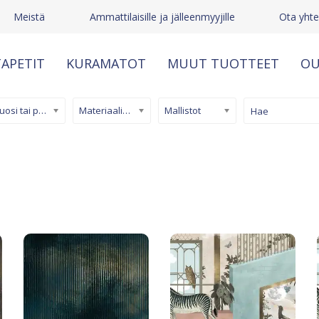
Meistä
Ammattilaisille ja jälleenmyyjille
Ota yhte
APETIT
KURAMATOT
MUUT TUOTTEET
OU
Kuosi tai pinta
Materiaali/ tuotetyyppi
Mallistot