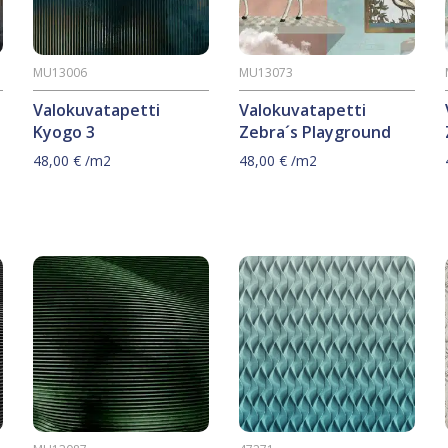
MU13006
MU13073
Valokuvatapetti
Valokuvatapetti
Kyogo 3
Zebra´s Playground
48,00
€
/m2
48,00
€
/m2