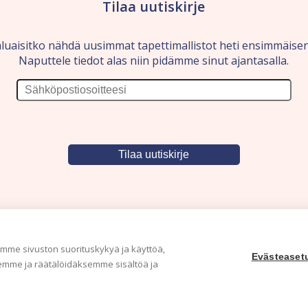
Tilaa uutiskirje
luaisitko nähdä uusimmat tapettimallistot heti ensimmäise
Naputtele tiedot alas niin pidämme sinut ajantasalla.
me sivuston suorituskykyä ja käyttöä,
Evästeaset
mme ja räätälöidäksemme sisältöä ja