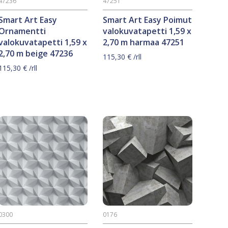
47236
47251
Smart Art Easy
Smart Art Easy Poimut
Ornamentti
valokuvatapetti 1,59 x
valokuvatapetti 1,59 x
2,70 m harmaa 47251
2,70 m beige 47236
115,30
€
/rll
115,30
€
/rll
0300
0176