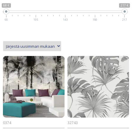
68 €
217 €
68
105
143
180
217
0374
32743