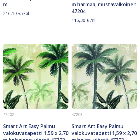
m
m harmaa, mustavalkoinen
47204
216,10
€
/kpl
115,30
€
/rll
47202
47203
Smart Art Easy Palmu
Smart Art Easy Palmu
valokuvatapetti 1,59 x 2,70
valokuvatapetti 1,59 x 2,70
m keltainen, vihreä 47202
m beige, vihreä 47203