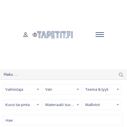
Valmistaja
Väri
Teema & tyyli
Kuosi tai pinta
Materiaali/ tuotetyyppi
Mallistot