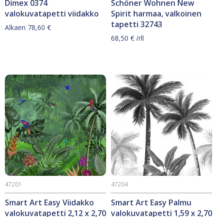
Dimex 0374
Schöner Wohnen New
valokuvatapetti viidakko
Spirit harmaa, valkoinen
tapetti 32743
Alkaen
78,60
€
68,50
€
/rll
Tällä
tuotteella
on
useampi
muunnelma.
Voit
tehdä
valinnat
tuotteen
sivulla.
47201
47204
Smart Art Easy Viidakko
Smart Art Easy Palmu
valokuvatapetti 2,12 x 2,70
valokuvatapetti 1,59 x 2,70