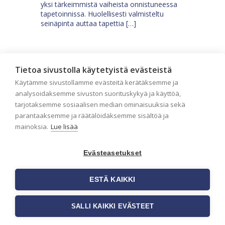
yksi tärkeimmistä vaiheista onnistuneessa
tapetoinnissa. Huolellisesti valmisteltu
seinäpinta auttaa tapettia […]
Tietoa sivustolla käytetyistä evästeistä
Käytämme sivustollamme evästeitä kerätäksemme ja
analysoidaksemme sivuston suorituskykyä ja käyttöä,
tarjotaksemme sosiaalisen median ominaisuuksia sekä
parantaaksemme ja räätälöidäksemme sisältöä ja
mainoksia.
Lue lisää
Evästeasetukset
ESTÄ KAIKKI
Tilaa uutiskirje
SALLI KAIKKI EVÄSTEET
Haluaisitko nähdä uusimmat tapettimallistot heti
ensimmäisenä? Naputtele tiedot alas niin