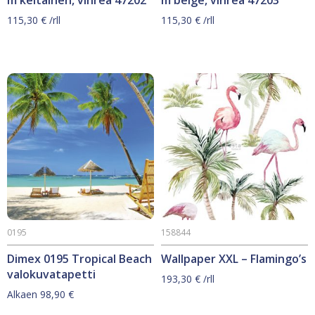
115,30
€
/rll
115,30
€
/rll
0195
158844
Dimex 0195 Tropical Beach
Wallpaper XXL – Flamingo’s
valokuvatapetti
193,30
€
/rll
Alkaen
98,90
€
Tällä