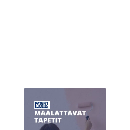
tuotteella
on
useampi
muunnelma.
Voit
tehdä
valinnat
tuotteen
sivulla.