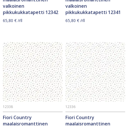
valkoinen
valkoinen
pikkukukkatapetti 12342
pikkukukkatapetti 12341
65,80
€
/rll
65,80
€
/rll
12338
12336
Fiori Country
Fiori Country
maalaisromanttinen
maalaisromanttinen