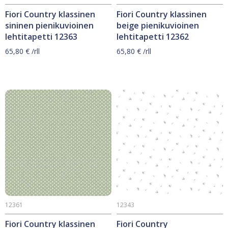
Fiori Country klassinen
Fiori Country klassinen
sininen pienikuvioinen
beige pienikuvioinen
lehtitapetti 12363
lehtitapetti 12362
65,80
€
/rll
65,80
€
/rll
12361
12343
Fiori Country klassinen
Fiori Country