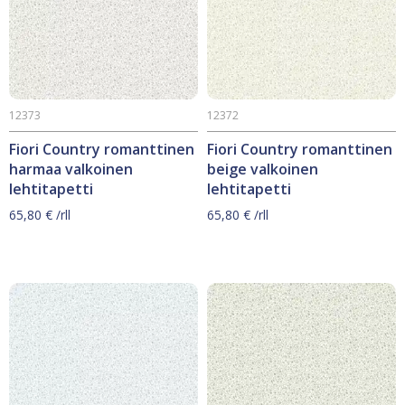
12373
12372
Fiori Country romanttinen
Fiori Country romanttinen
harmaa valkoinen
beige valkoinen
lehtitapetti
lehtitapetti
65,80
€
/rll
65,80
€
/rll