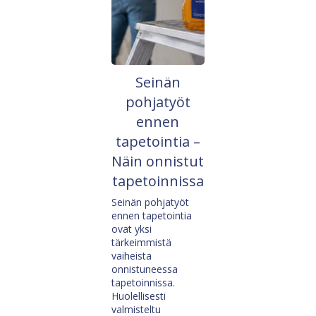
Seinän
pohjatyöt
ennen
tapetointia –
Näin onnistut
tapetoinnissa
Seinän pohjatyöt
ennen tapetointia
ovat yksi
tärkeimmistä
vaiheista
onnistuneessa
tapetoinnissa.
Huolellisesti
valmisteltu