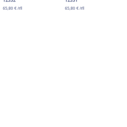
12332
12331
65,80
€
/rll
65,80
€
/rll