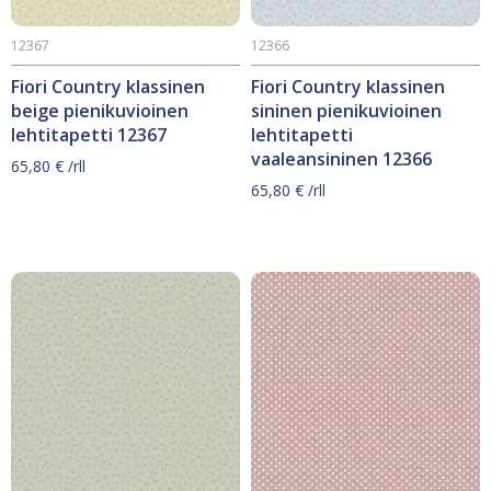
12367
12366
Fiori Country klassinen
Fiori Country klassinen
beige pienikuvioinen
sininen pienikuvioinen
lehtitapetti 12367
lehtitapetti
vaaleansininen 12366
65,80
€
/rll
65,80
€
/rll