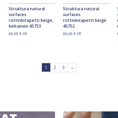
Struktura natural
Struktura natural
surfaces
surfaces
rottinkitapetti beige,
rottinkitapetti beige
keltainen 45753
45752
66,00
€
/rll
66,00
€
/rll
1
2
3
→