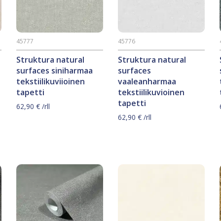
45777
45776
Struktura natural
Struktura natural
surfaces siniharmaa
surfaces
tekstiilikuviioinen
vaaleanharmaa
tapetti
tekstiilikuvioinen
tapetti
62,90
€
/rll
62,90
€
/rll