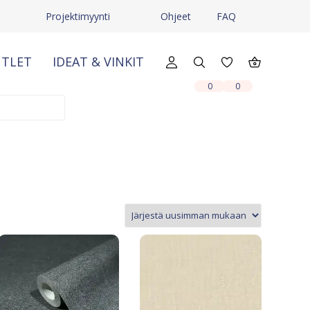
Projektimyynti
Ohjeet
FAQ
TLET
IDEAT & VINKIT
X
X
0
0