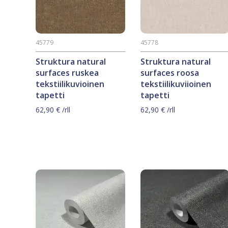
45779
45778
Struktura natural
Struktura natural
surfaces ruskea
surfaces roosa
tekstiilikuvioinen
tekstiilikuviioinen
tapetti
tapetti
62,90
€
/rll
62,90
€
/rll