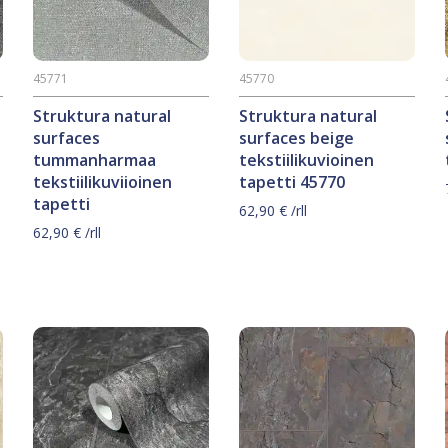
45771
45770
Struktura natural
Struktura natural
surfaces
surfaces beige
tummanharmaa
tekstiilikuvioinen
tekstiilikuviioinen
tapetti 45770
tapetti
62,90
€
/rll
62,90
€
/rll