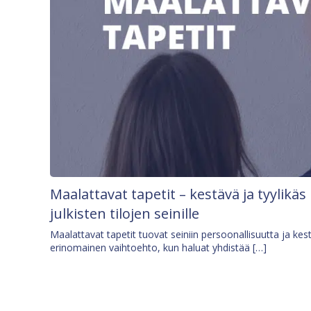
Maalattavat tapetit – kestävä ja tyylikäs
julkisten tilojen seinille
Maalattavat tapetit tuovat seiniin persoonallisuutta ja kes
erinomainen vaihtoehto, kun haluat yhdistää […]