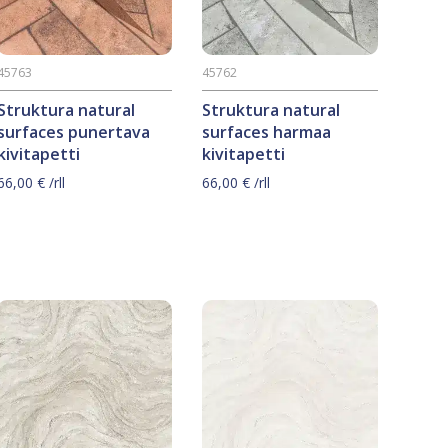
45763
45762
Struktura natural
Struktura natural
surfaces punertava
surfaces harmaa
kivitapetti
kivitapetti
66,00
€
/rll
66,00
€
/rll