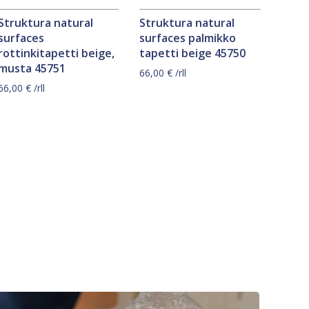
Struktura natural
Struktura natural
surfaces
surfaces palmikko
rottinkitapetti beige,
tapetti beige 45750
musta 45751
66,00
€
/rll
66,00
€
/rll