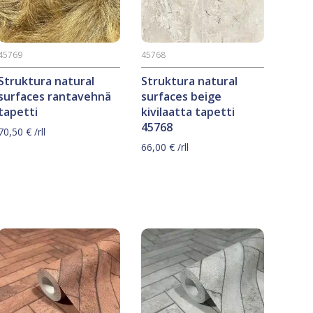
45769
45768
Struktura natural
Struktura natural
surfaces rantavehnä
surfaces beige
tapetti
kivilaatta tapetti
45768
70,50
€
/rll
66,00
€
/rll