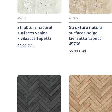
45767
45766
Struktura natural
Struktura natural
surfaces vaalea
surfaces beige
kivilaatta tapetti
kivilaatta tapetti
45766
66,00
€
/rll
66,00
€
/rll