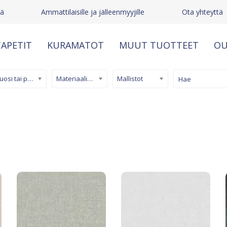
tä
Ammattilaisille ja jälleenmyyjille
Ota yhteyttä
APETIT
KURAMATOT
MUUT TUOTTEET
OU
Kuosi tai pinta
Materiaali/ tuotetyyppi
Mallistot