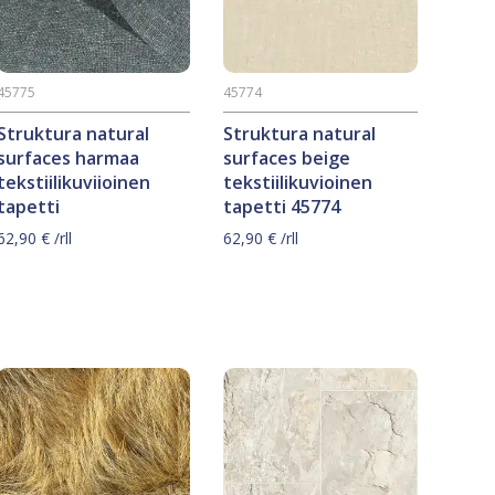
45775
45774
Struktura natural
Struktura natural
surfaces harmaa
surfaces beige
tekstiilikuviioinen
tekstiilikuvioinen
tapetti
tapetti 45774
62,90
€
/rll
62,90
€
/rll