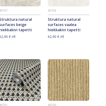
45757
45756
Struktura natural
Struktura natural
surfaces beige
surfaces vaalea
hiekkakivi tapetti
hiekkakivi tapetti
62,90
€
/rll
62,90
€
/rll
45751
45750