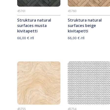
45761
45760
Struktura natural
Struktura natural
surfaces musta
surfaces beige
kivitapetti
kivitapetti
66,00
€
/rll
66,00
€
/rll
45755
45754