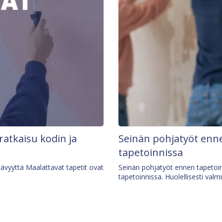
 ratkaisu kodin ja
Seinän pohjatyöt enne
tapetoinnissa
tävyyttä Maalattavat tapetit ovat
Seinän pohjatyöt ennen tapetoin
tapetoinnissa. Huolellisesti valm