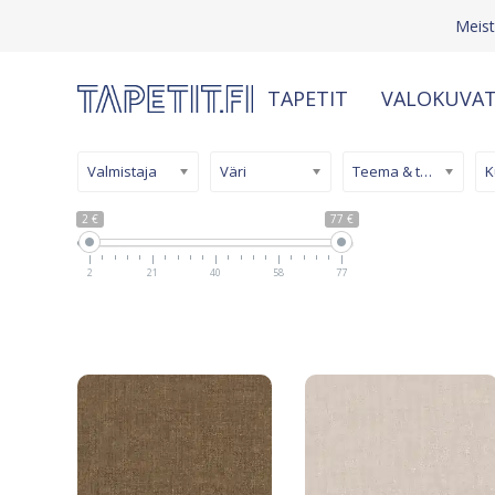
Meis
TAPETIT
VALOKUVAT
Valmistaja
Väri
Teema & tyyli
2 €
77 €
2
21
40
58
77