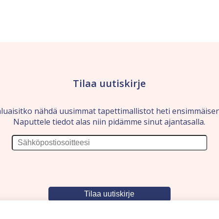
Tilaa uutiskirje
luaisitko nähdä uusimmat tapettimallistot heti ensimmäise
Naputtele tiedot alas niin pidämme sinut ajantasalla.