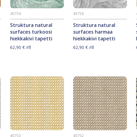
45759
45758
Struktura natural
Struktura natural
surfaces turkoosi
surfaces harmaa
hiekkakivi tapetti
hiekkakivi tapetti
62,90
€
/rll
62,90
€
/rll
45753
45752