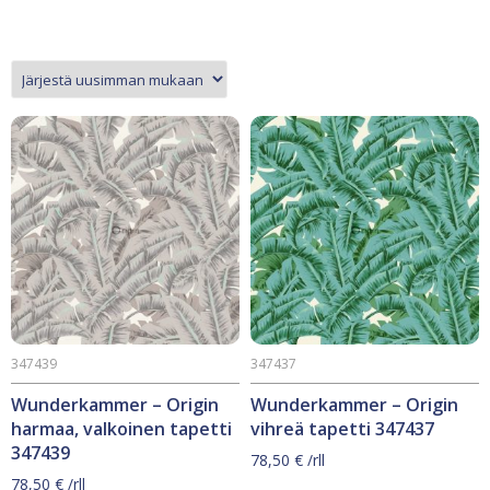
347439
347437
Wunderkammer – Origin
Wunderkammer – Origin
harmaa, valkoinen tapetti
vihreä tapetti 347437
347439
78,50
€
/rll
78,50
€
/rll