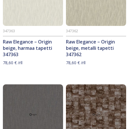
347363
347362
Raw Elegance – Origin
Raw Elegance – Origin
beige, harmaa tapetti
beige, metalli tapetti
347363
347362
78,60
€
/rll
78,60
€
/rll