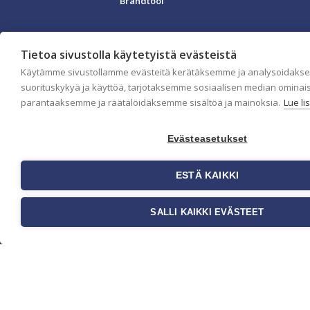
Brandtool
Tietoa sivustolla käytetyistä evästeistä
Käytämme sivustollamme evästeitä kerätäksemme ja analysoidaks
suorituskykyä ja käyttöä, tarjotaksemme sosiaalisen median ominai
parantaaksemme ja räätälöidäksemme sisältöä ja mainoksia.
Lue li
Evästeasetukset
ESTÄ KAIKKI
SALLI KAIKKI EVÄSTEET
Yritys
Meistä
Ota yhteyttä
Jälleenmyyjät