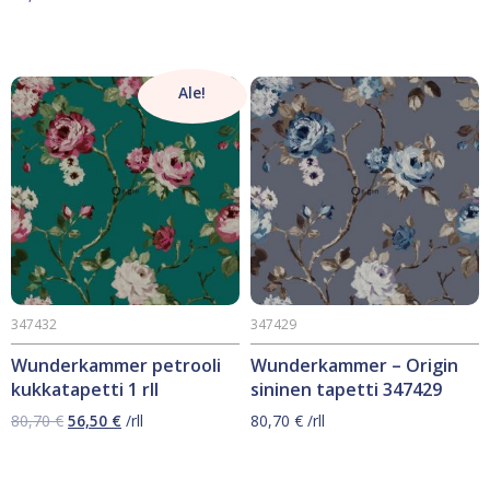
Ale!
347432
347429
Wunderkammer petrooli
Wunderkammer – Origin
kukkatapetti 1 rll
sininen tapetti 347429
Alkuperäinen
Nykyinen
80,70
€
56,50
€
/rll
80,70
€
/rll
hinta
hinta
oli:
on:
80,70 €.
56,50 €.