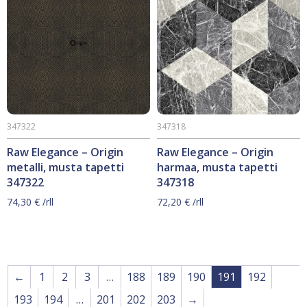
347322
347318
Raw Elegance – Origin
Raw Elegance – Origin
metalli, musta tapetti
harmaa, musta tapetti
347322
347318
74,30
€
/rll
72,20
€
/rll
←
1
2
3
…
188
189
190
191
192
193
194
…
201
202
203
→