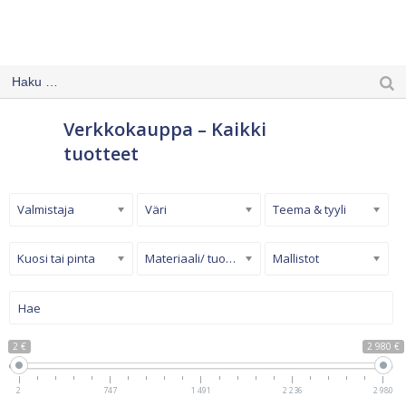
Verkkokauppa – Kaikki
tuotteet
Valmistaja
Väri
Teema & tyyli
Kuosi tai pinta
Materiaali/ tuotetyyppi
Mallistot
2 €
2 980 €
2
747
1 491
2 236
2 980