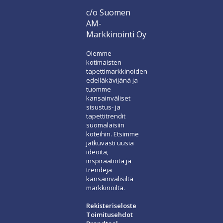
c/o Suomen
AM-
Markkinointi Oy
Olemme
kotimaisten
tapettimarkkinoiden
edelläkävijänä ja
tuomme
kansainväliset
sisustus- ja
tapettitrendit
suomalaisiin
koteihin. Etsimme
jatkuvasti uusia
ideoita,
inspiraatiota ja
trendejä
kansainvälisiltä
markkinoilta.
Rekisteriseloste
Toimitusehdot