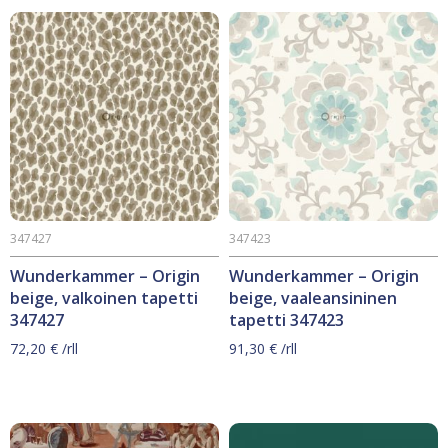
347427
347423
Wunderkammer – Origin
Wunderkammer – Origin
beige, valkoinen tapetti
beige, vaaleansininen
347427
tapetti 347423
72,20
€
/rll
91,30
€
/rll