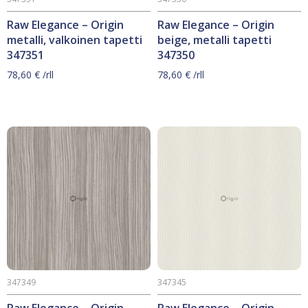
Raw Elegance – Origin
Raw Elegance – Origin
metalli, valkoinen tapetti
beige, metalli tapetti
347351
347350
78,60
€
/rll
78,60
€
/rll
347349
347345
Raw Elegance – Origin
Raw Elegance – Origin