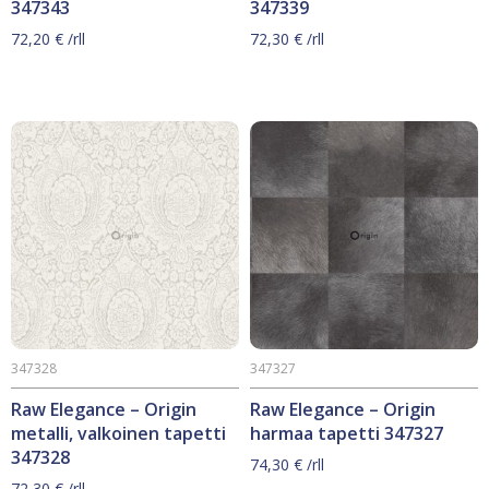
347343
347339
72,20
€
/rll
72,30
€
/rll
347328
347327
Raw Elegance – Origin
Raw Elegance – Origin
metalli, valkoinen tapetti
harmaa tapetti 347327
347328
74,30
€
/rll
72,30
€
/rll