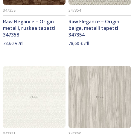
347358
347354
Raw Elegance – Origin
Raw Elegance – Origin
metalli, ruskea tapetti
beige, metalli tapetti
347358
347354
78,60
€
/rll
78,60
€
/rll
347351
347350