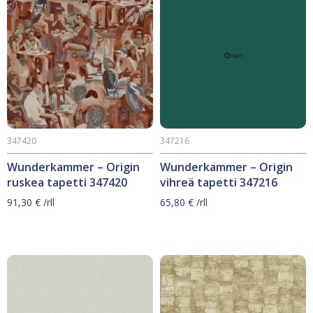
347420
347216
Wunderkammer – Origin
Wunderkammer – Origin
ruskea tapetti 347420
vihreä tapetti 347216
91,30
€
/rll
65,80
€
/rll