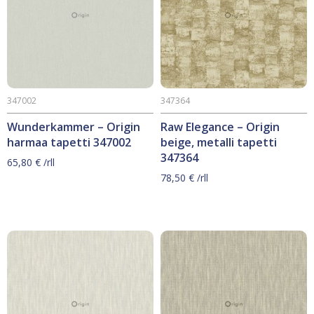
347002
347364
Wunderkammer – Origin
Raw Elegance – Origin
harmaa tapetti 347002
beige, metalli tapetti
347364
65,80
€
/rll
78,50
€
/rll