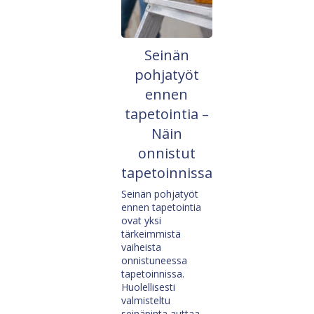
Seinän
pohjatyöt
ennen
tapetointia –
Näin
onnistut
tapetoinnissa
Seinän pohjatyöt
ennen tapetointia
ovat yksi
tärkeimmistä
vaiheista
onnistuneessa
tapetoinnissa.
Huolellisesti
valmisteltu
seinäpinta auttaa