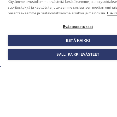
Käytämme sivustollamme evästeitä kerätäksemme ja analysoidaks
suorituskykyä ja käyttöä, tarjotaksemme sosiaalisen median ominai
parantaaksemme ja räätälöidäksemme sisältöä ja mainoksia.
Lue li
Evästeasetukset
ESTÄ KAIKKI
SALLI KAIKKI EVÄSTEET
Yritys
Meistä
Ota yhteyttä
Jälleenmyyjät
Ohjeet
FAQ
Kauppa