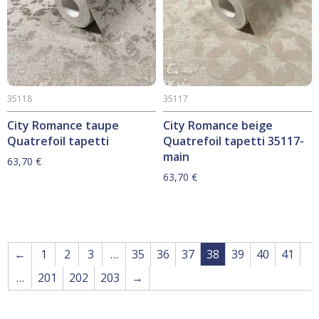
35118
35117
City Romance taupe
City Romance beige
Quatrefoil tapetti
Quatrefoil tapetti 35117-
main
63,70
€
63,70
€
←
1
2
3
…
35
36
37
38
39
40
41
…
201
202
203
→