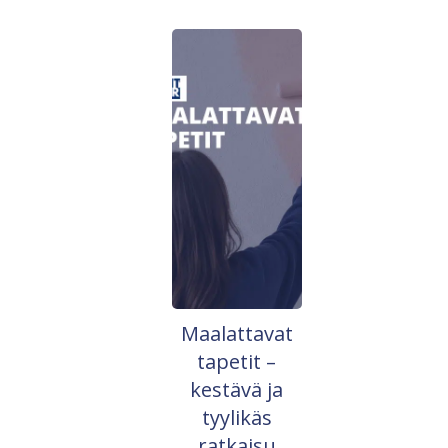
Maalattavat
tapetit –
kestävä ja
tyylikäs
ratkaisu