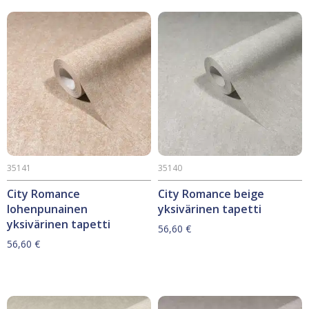
35141
35140
City Romance
City Romance beige
lohenpunainen
yksivärinen tapetti
yksivärinen tapetti
56,60
€
56,60
€