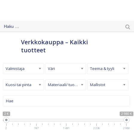
Verkkokauppa – Kaikki
tuotteet
Valmistaja
Väri
Teema & tyyli
Kuosi tai pinta
Materiaali/ tuotetyyppi
Mallistot
2 €
2 980 €
2
747
1 491
2 236
2 980