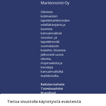
Markkinointi Oy
Olemme
kotimaisten
tapettimarkkinoiden
edelläkävijänä ja
tuomme
kansainväliset
sisustus- ja
tapettitrendit
suomalaisiin
koteihin. Etsimme
jatkuvasti uusia
ideoita,
inspiraatiota ja
trendejä
kansainvälisiltä
markkinoilta.
Rekisteriseloste
Toimitusehdot
Brandtool
Tietoa sivustolla käytetyistä evästeistä