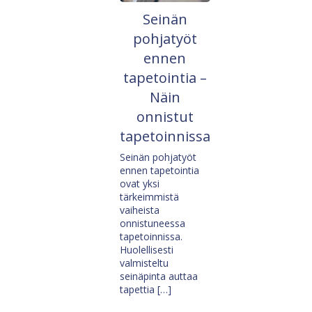
Seinän
pohjatyöt
ennen
tapetointia –
Näin
onnistut
tapetoinnissa
Seinän pohjatyöt
ennen tapetointia
ovat yksi
tärkeimmistä
vaiheista
onnistuneessa
tapetoinnissa.
Huolellisesti
valmisteltu
seinäpinta auttaa
tapettia […]