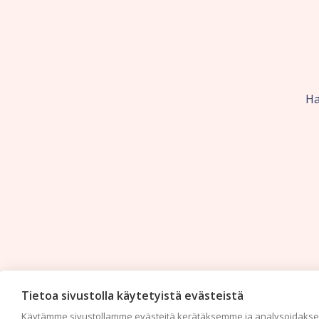
Ha
Tietoa sivustolla käytetyistä evästeistä
Käytämme sivustollamme evästeitä kerätäksemme ja analysoidaksem