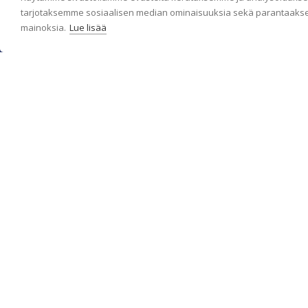
tarjotaksemme sosiaalisen median ominaisuuksia sekä parantaakse
mainoksia.
Lue lisää
c/o Suomen AM-Markkinointi Oy
Olemme kotimaisten tapettimarkkinoiden edelläkävijänä ja
tuomme kansainväliset sisustus- ja tapettitrendit suomalaisiin
koteihin. Etsimme jatkuvasti uusia ideoita, inspiraatiota ja
trendejä kansainvälisiltä markkinoilta.
Rekisteriseloste
Toimitusehdot
Brandtool