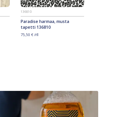
136810
Paradise harmaa, musta
tapetti 136810
75,50
€
/rll