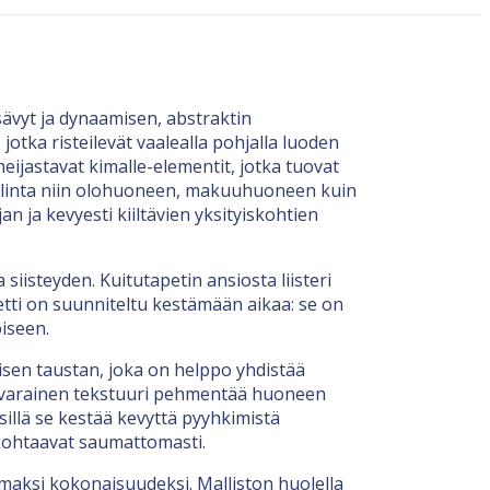
sävyt ja dynaamisen, abstraktin
jotka risteilevät vaalealla pohjalla luoden
heijastavat kimalle-elementit, jotka tuovat
 valinta niin olohuoneen, makuuhuoneen kuin
n ja kevyesti kiiltävien yksityiskohtien
isteyden. Kuitutapetin ansiosta liisteri
apetti on suunniteltu kestämään aikaa: se on
oiseen.
lisen taustan, joka on helppo yhdistää
enovarainen tekstuuri pehmentää huoneen
illä se kestää kevyttä pyyhkimistä
tu kohtaavat saumattomasti.
maksi kokonaisuudeksi. Malliston huolella