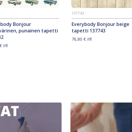
2
137743
ybody Bonjour
Everybody Bonjour beige
ärinen, punainen tapetti
tapetti 137743
32
76,80
€
/rll
€
/rll