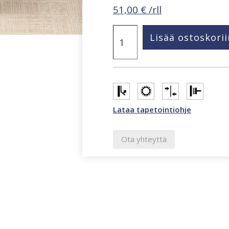
51,00
€
/rll
Beltesto
Lisää ostoskorii
beige
graafinen
tapetti
429046
määrä
Lataa tapetointiohje
Ota yhteyttä