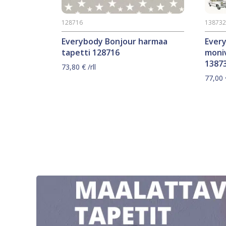
128716
13873
Everybody Bonjour harmaa
Ever
tapetti 128716
moniv
1387
73,80
€
/rll
77,00