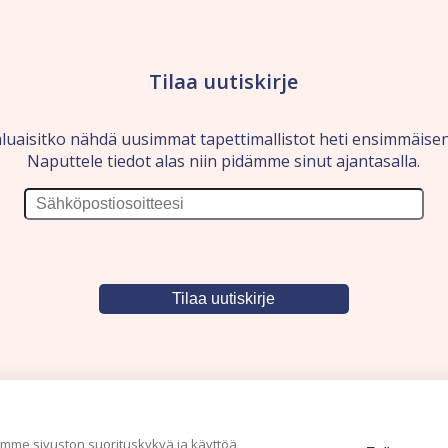
Tilaa uutiskirje
luaisitko nähdä uusimmat tapettimallistot heti ensimmäise
Naputtele tiedot alas niin pidämme sinut ajantasalla.
me sivuston suorituskykyä ja käyttöä,