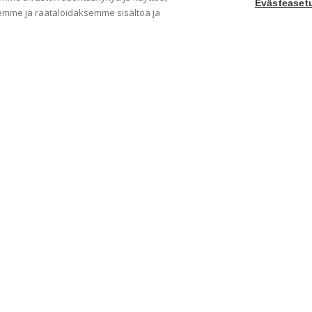
Evästeaset
mme ja räätälöidäksemme sisältöä ja
Yritys
Ka
Meistä
Tape
Ota yhteyttä
Val
Jälleenmyyjät
Muu
Ohjeet
Idea
FAQ