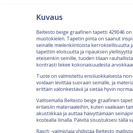
Kuvaus
Beltesto beige graafinen tapetti 429046 on
muotokielen. Tapetin pinta on saanut inspira
seinälle mielenkiintoista kerroksellisuutta j
tapettiin eloisuutta ja ripauksen ylellisy
eteisenkin seinille, tuoden tilaan rauhallis
kontrasti tekee kokonaisuudesta arvokkaan 
Tuote on valmistettu ensiluokkaisesta non-
voidaan levittää suoraan seinälle, ja materi
erittäin valonkestävä ja sietää hyvin normaa
Valitsemalla Beltesto beige graafinen tapet
erilaisiin materiaaleihin, kuten vaaleaan 
akustiikkaa ja auttaa häivyttämään seinäpin
kostealla liinalla. Päivitä sisustuksesi tällä
Rasch -valmistaja yhdistää Beltesto mallis