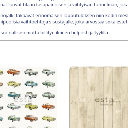
at luovat tilaan tasapainoisen ja viihtyisän tunnelman, joka
inojälki takaavat erinomaisen lopputuloksen niin kodin oles
ipuolisia vaihtoehtoja sisustajalle, joka arvostaa sekä esteti
oonallisen mutta hillityn ilmeen helposti ja tyylillä.