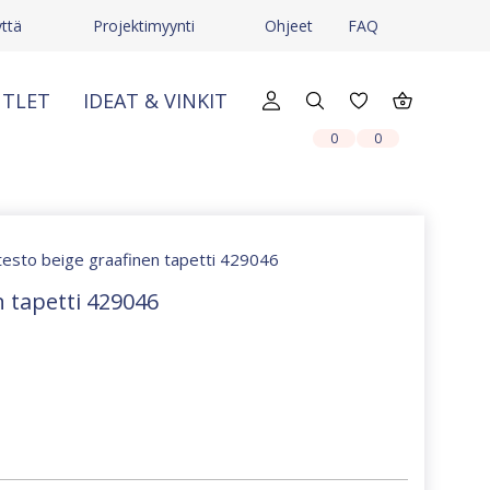
yttä
Projektimyynti
Ohjeet
FAQ
TLET
IDEAT & VINKIT
X
X
0
0
testo beige graafinen tapetti 429046
n tapetti 429046