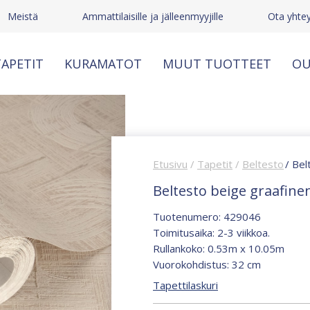
Meistä
Ammattilaisille ja jälleenmyyjille
Ota yhte
APETIT
KURAMATOT
MUUT TUOTTEET
OU
Etusivu
/
Tapetit
/
Beltesto
/ Bel
Beltesto beige graafine
Tuotenumero: 429046
Toimitusaika: 2-3 viikkoa.
Rullankoko: 0.53m x 10.05m
Vuorokohdistus: 32 cm
Tapettilaskuri