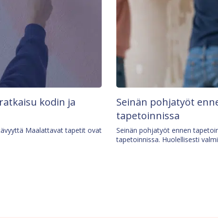
 ratkaisu kodin ja
Seinän pohjatyöt enne
tapetoinnissa
tävyyttä Maalattavat tapetit ovat
Seinän pohjatyöt ennen tapetoin
tapetoinnissa. Huolellisesti valm