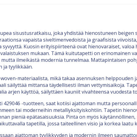
 upea sisustusratkaisu, joka yhdistää hienostuneen beigen 
ationsa vapaista siveltimenvedoista ja graafisista viivoista, 
a syvyyttä. Kuosin erityispiirteenä ovat hienovaraiset, valoa 
yttä valaistuksen mukaan. Tämä kuitutapetti on erinomainen
ta mutta ilmeikästä modernia tunnelmaa. Mattapintaisen pohja
ja tyylikkään.
woven-materiaalista, mikä takaa asennuksen helppouden ja si
aali säilyttää mittansa täydellisesti ilman vettymisaikoja. T
lia arjen käyttöä, säilyttäen kauniit vivahteensa vuodesta t
ti 429046 -tuotteen, saat kotiisi ajattoman mutta persoonal
tammeen tai moderneihin metalliyksityiskohtiin. Tapetin hi
nan pieniä epätasaisuuksia. Pinta on myös käytännöllinen, s
 vaikuttavalla tapetilla, jossa taiteellinen visio ja korkea laa
tossaan ajattoman tyylikkyyden ja modernin ilmeen saumatto