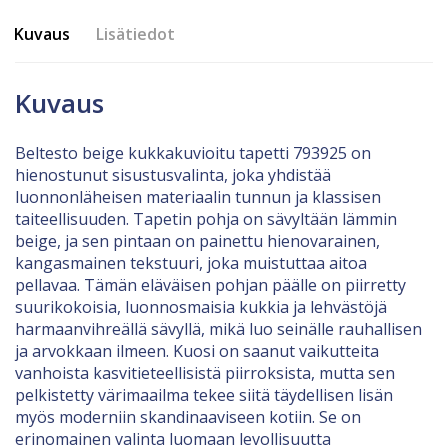
Kuvaus
Lisätiedot
Kuvaus
Beltesto beige kukkakuvioitu tapetti 793925 on
hienostunut sisustusvalinta, joka yhdistää
luonnonläheisen materiaalin tunnun ja klassisen
taiteellisuuden. Tapetin pohja on sävyltään lämmin
beige, ja sen pintaan on painettu hienovarainen,
kangasmainen tekstuuri, joka muistuttaa aitoa
pellavaa. Tämän eläväisen pohjan päälle on piirretty
suurikokoisia, luonnosmaisia kukkia ja lehvästöjä
harmaanvihreällä sävyllä, mikä luo seinälle rauhallisen
ja arvokkaan ilmeen. Kuosi on saanut vaikutteita
vanhoista kasvitieteellisistä piirroksista, mutta sen
pelkistetty värimaailma tekee siitä täydellisen lisän
myös moderniin skandinaaviseen kotiin. Se on
erinomainen valinta luomaan levollisuutta