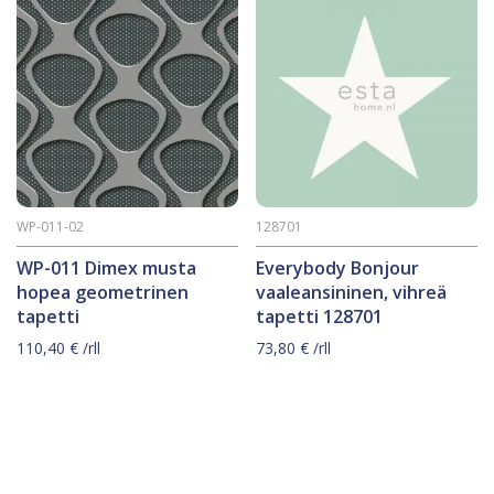
WP-011-02
128701
WP-011 Dimex musta
Everybody Bonjour
hopea geometrinen
vaaleansininen, vihreä
tapetti
tapetti 128701
110,40
€
/rll
73,80
€
/rll