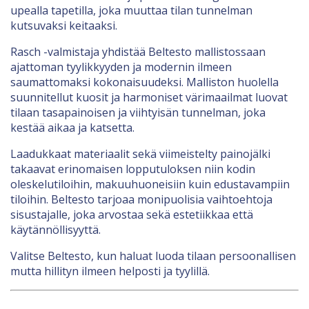
upealla tapetilla, joka muuttaa tilan tunnelman
kutsuvaksi keitaaksi.
Rasch -valmistaja yhdistää Beltesto mallistossaan
ajattoman tyylikkyyden ja modernin ilmeen
saumattomaksi kokonaisuudeksi. Malliston huolella
suunnitellut kuosit ja harmoniset värimaailmat luovat
tilaan tasapainoisen ja viihtyisän tunnelman, joka
kestää aikaa ja katsetta.
Laadukkaat materiaalit sekä viimeistelty painojälki
takaavat erinomaisen lopputuloksen niin kodin
oleskelutiloihin, makuuhuoneisiin kuin edustavampiin
tiloihin. Beltesto tarjoaa monipuolisia vaihtoehtoja
sisustajalle, joka arvostaa sekä estetiikkaa että
käytännöllisyyttä.
Valitse Beltesto, kun haluat luoda tilaan persoonallisen
mutta hillityn ilmeen helposti ja tyylillä.