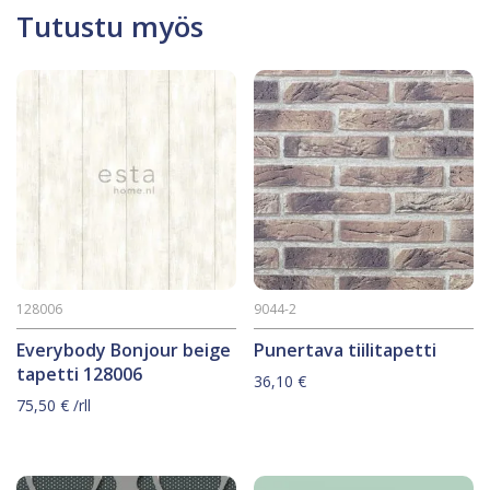
Tutustu myös
128006
9044-2
Everybody Bonjour beige
Punertava tiilitapetti
tapetti 128006
36,10
€
75,50
€
/rll