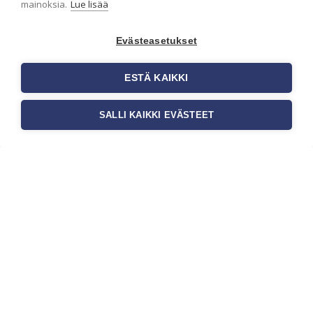
mainoksia.
Lue lisää
Seinän pohjatyöt ennen tapetointia
ovat yksi tärkeimmistä vaiheista
onnistuneessa tapetoinnissa.
Evästeasetukset
Huolellisesti valmisteltu seinäpinta
auttaa tapettia […]
ESTÄ KAIKKI
SALLI KAIKKI EVÄSTEET