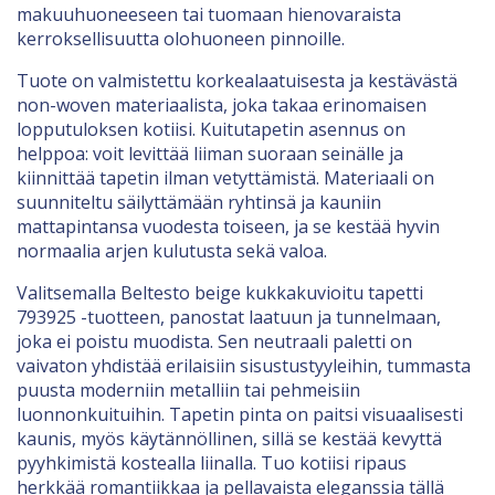
makuuhuoneeseen tai tuomaan hienovaraista
kerroksellisuutta olohuoneen pinnoille.
Tuote on valmistettu korkealaatuisesta ja kestävästä
non-woven materiaalista, joka takaa erinomaisen
lopputuloksen kotiisi. Kuitutapetin asennus on
helppoa: voit levittää liiman suoraan seinälle ja
kiinnittää tapetin ilman vetyttämistä. Materiaali on
suunniteltu säilyttämään ryhtinsä ja kauniin
mattapintansa vuodesta toiseen, ja se kestää hyvin
normaalia arjen kulutusta sekä valoa.
Valitsemalla Beltesto beige kukkakuvioitu tapetti
793925 -tuotteen, panostat laatuun ja tunnelmaan,
joka ei poistu muodista. Sen neutraali paletti on
vaivaton yhdistää erilaisiin sisustustyyleihin, tummasta
puusta moderniin metalliin tai pehmeisiin
luonnonkuituihin. Tapetin pinta on paitsi visuaalisesti
kaunis, myös käytännöllinen, sillä se kestää kevyttä
pyyhkimistä kostealla liinalla. Tuo kotiisi ripaus
herkkää romantiikkaa ja pellavaista eleganssia tällä