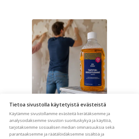
Tietoa sivustolla käytetyistä evästeistä
Käytämme sivustollamme evästeitä kerätäksemme ja
Seinän pohjatyöt ennen
analysoidaksemme sivuston suorituskykyä ja käyttöä,
tapetointia – Näin
tarjotaksemme sosiaalisen median ominaisuuksia sekä
onnistut tapetoinnissa
parantaaksemme ja räätälöidäksemme sisältöä ja