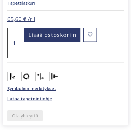
Tapettilaskuri
65,60
€
/rll
Beltesto
Lisää ostoskoriin
beige
kukkakuvioitu
tapetti
793925
määrä
Symbolien merkitykset
Lataa tapetointiohje
Ota yhteyttä