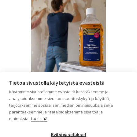
Tietoa sivustolla käytetyistä evästeistä
Seinän pohjatyöt ennen
Käytämme sivustollamme evästeitä kerätäksemme ja
tapetointia – Näin
analysoidaksemme sivuston suorituskykyä ja käyttöä,
tarjotaksemme sosiaalisen median ominaisuuksia sekä
onnistut tapetoinnissa
parantaaksemme ja räätälöidäksemme sisältöä ja
Seinän pohjatyöt ennen tapetointia
mainoksia.
Lue lisää
ovat yksi tärkeimmistä vaiheista
onnistuneessa tapetoinnissa.
Huolellisesti valmisteltu seinäpinta
Evästeasetukset