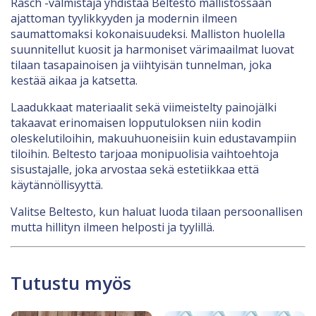
Rasch -valmistaja yhdistää Beltesto mallistossaan
ajattoman tyylikkyyden ja modernin ilmeen
saumattomaksi kokonaisuudeksi. Malliston huolella
suunnitellut kuosit ja harmoniset värimaailmat luovat
tilaan tasapainoisen ja viihtyisän tunnelman, joka
kestää aikaa ja katsetta.
Laadukkaat materiaalit sekä viimeistelty painojälki
takaavat erinomaisen lopputuloksen niin kodin
oleskelutiloihin, makuuhuoneisiin kuin edustavampiin
tiloihin. Beltesto tarjoaa monipuolisia vaihtoehtoja
sisustajalle, joka arvostaa sekä estetiikkaa että
käytännöllisyyttä.
Valitse Beltesto, kun haluat luoda tilaan persoonallisen
mutta hillityn ilmeen helposti ja tyylillä.
Tutustu myös