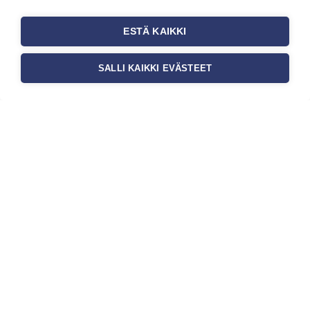
auttaa tapettia […]
ESTÄ KAIKKI
SALLI KAIKKI EVÄSTEET
Tilaa uutiskirje
Haluaisitko nähdä uusimmat tapettimallistot heti