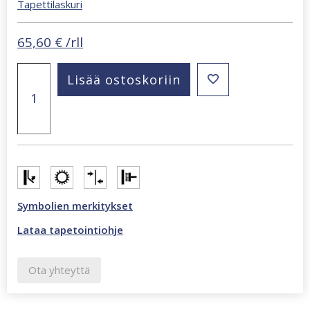
Tapettilaskuri
65,60
€
/rll
Beltesto
Lisää ostoskoriin
kermanvaalea
kukkaköynnös
tapetti
794441
määrä
Symbolien merkitykset
Lataa tapetointiohje
Ota yhteyttä