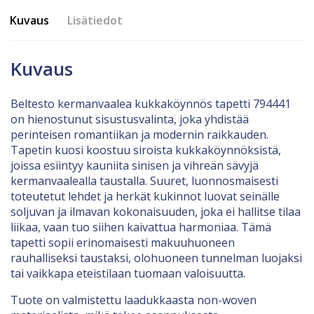
Kuvaus
Lisätiedot
Kuvaus
Beltesto kermanvaalea kukkaköynnös tapetti 794441
on hienostunut sisustusvalinta, joka yhdistää
perinteisen romantiikan ja modernin raikkauden.
Tapetin kuosi koostuu siroista kukkaköynnöksistä,
joissa esiintyy kauniita sinisen ja vihreän sävyjä
kermanvaalealla taustalla. Suuret, luonnosmaisesti
toteutetut lehdet ja herkät kukinnot luovat seinälle
soljuvan ja ilmavan kokonaisuuden, joka ei hallitse tilaa
liikaa, vaan tuo siihen kaivattua harmoniaa. Tämä
tapetti sopii erinomaisesti makuuhuoneen
rauhalliseksi taustaksi, olohuoneen tunnelman luojaksi
tai vaikkapa eteistilaan tuomaan valoisuutta.
Tuote on valmistettu laadukkaasta non-woven