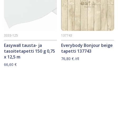
3333-125
137743
Easywall tausta- ja
Everybody Bonjour beige
tasoitetapetti 150 g 0,75
tapetti 137743
x 12,5 m
76,80
€
/rll
66,60
€