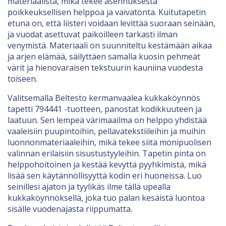
materiaalista, mikä tekee asennuksesta
poikkeuksellisen helppoa ja vaivatonta. Kuitutapetin
etuna on, että liisteri voidaan levittää suoraan seinään,
ja vuodat asettuvat paikoilleen tarkasti ilman
venymistä. Materiaali on suunniteltu kestämään aikaa
ja arjen elämää, säilyttäen samalla kuosin pehmeät
värit ja hienovaraisen tekstuurin kauniina vuodesta
toiseen.
Valitsemalla Beltesto kermanvaalea kukkaköynnös
tapetti 794441 -tuotteen, panostat kodikkuuteen ja
laatuun. Sen lempeä värimaailma on helppo yhdistää
vaaleisiin puupintoihin, pellavatekstiileihin ja muihin
luonnonmateriaaleihin, mikä tekee siitä monipuolisen
valinnan erilaisiin sisustustyyleihin. Tapetin pinta on
helppohoitoinen ja kestää kevyttä pyyhkimistä, mikä
lisää sen käytännöllisyyttä kodin eri huoneissa. Luo
seinillesi ajaton ja tyylikäs ilme tällä upealla
kukkaköynnöksellä, joka tuo palan kesäistä luontoa
sisälle vuodenajasta riippumatta.