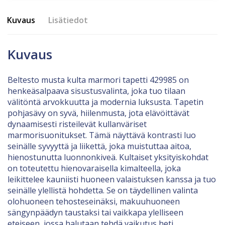
Kuvaus
Lisätiedot
Kuvaus
Beltesto musta kulta marmori tapetti 429985 on
henkeäsalpaava sisustusvalinta, joka tuo tilaan
välitöntä arvokkuutta ja modernia luksusta. Tapetin
pohjasävy on syvä, hiilenmusta, jota elävöittävät
dynaamisesti risteilevät kullanväriset
marmorisuonitukset. Tämä näyttävä kontrasti luo
seinälle syvyyttä ja liikettä, joka muistuttaa aitoa,
hienostunutta luonnonkiveä. Kultaiset yksityiskohdat
on toteutettu hienovaraisella kimalteella, joka
leikittelee kauniisti huoneen valaistuksen kanssa ja tuo
seinälle ylellistä hohdetta. Se on täydellinen valinta
olohuoneen tehosteseinäksi, makuuhuoneen
sängynpäädyn taustaksi tai vaikkapa ylelliseen
eteiseen, jossa halutaan tehdä vaikutus heti