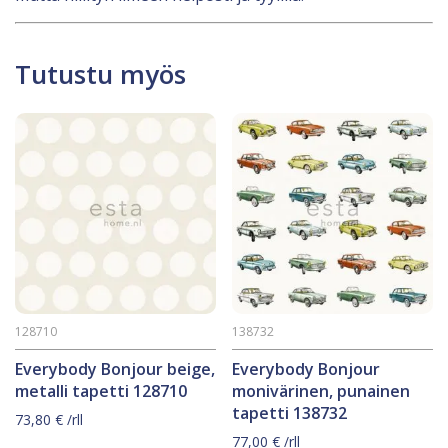
Tutustu myös
128710
138732
Everybody Bonjour beige,
Everybody Bonjour
metalli tapetti 128710
monivärinen, punainen
tapetti 138732
73,80
€
/rll
77,00
€
/rll