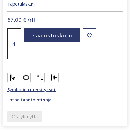
Tapettilaskuri
67,00
€
/rll
Beltesto
Lisää ostoskoriin
musta
kulta
marmori
tapetti
429985
määrä
Symbolien merkitykset
Lataa tapetointiohje
Ota yhteyttä