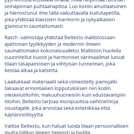
seinäpinnan puhtaanapitoa. Luo kotiisi ainutlaatuinen
ja hienostunut ilme tällä vaikuttavalla kuitutapetilla,
joka yhdistää klassisen marmorin ja nykyaikaisen
glamourin saumattomasti.
Rasch -valmistaja yhdistää Beltesto mallistossaan
ajattoman tyylikkyyden ja modernin ilmeen
saumattomaksi kokonaisuudeksi. Malliston huolella
suunnitellut kuosit ja harmoniset värimaailmat luovat
tilaan tasapainoisen ja viihtyisän tunnelman, joka
kestää aikaa ja katsetta.
Laadukkaat materiaalit sekä viimeistelty painojälki
takaavat erinomaisen lopputuloksen niin kodin
oleskelutiloihin, makuuhuoneisiin kuin edustavampiin
tiloihin. Beltesto tarjoaa monipuolisia vaihtoehtoja
sisustajalle, joka arvostaa sekä estetiikkaa että
käytännöllisyyttä.
Valitse Beltesto, kun haluat luoda tilaan persoonallisen
mutta hillityn ilmeen helposti ja tyylillä.