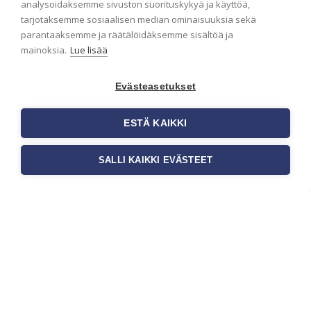
analysoidaksemme sivuston suorituskykyä ja käyttöä,
Näin valitset oikeat
tarjotaksemme sosiaalisen median ominaisuuksia sekä
tapetit liiketiloihin ja
parantaaksemme ja räätälöidäksemme sisältöä ja
julkisiin kohteisiin
mainoksia.
Lue lisää
Liiketilan tapetointi on tärkeä osa
yrityksen visuaalista ilmettä,
Evästeasetukset
asiakaskokemusta sekä tilan
toimivuutta. Tapetit liiketiloihin
ESTÄ KAIKKI
valitaan […]
SALLI KAIKKI EVÄSTEET