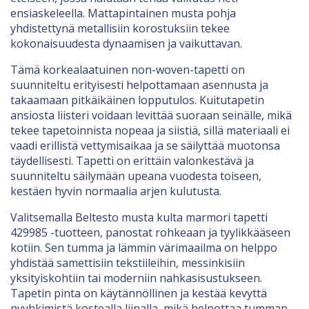
ensiaskeleella. Mattapintainen musta pohja
yhdistettynä metallisiin korostuksiin tekee
kokonaisuudesta dynaamisen ja vaikuttavan.
Tämä korkealaatuinen non-woven-tapetti on
suunniteltu erityisesti helpottamaan asennusta ja
takaamaan pitkäikäinen lopputulos. Kuitutapetin
ansiosta liisteri voidaan levittää suoraan seinälle, mikä
tekee tapetoinnista nopeaa ja siistiä, sillä materiaali ei
vaadi erillistä vettymisaikaa ja se säilyttää muotonsa
täydellisesti. Tapetti on erittäin valonkestävä ja
suunniteltu säilymään upeana vuodesta toiseen,
kestäen hyvin normaalia arjen kulutusta.
Valitsemalla Beltesto musta kulta marmori tapetti
429985 -tuotteen, panostat rohkeaan ja tyylikkääseen
kotiin. Sen tumma ja lämmin värimaailma on helppo
yhdistää samettisiin tekstiileihin, messinkisiin
yksityiskohtiin tai moderniin nahkasisustukseen.
Tapetin pinta on käytännöllinen ja kestää kevyttä
pyyhkimistä kostealla liinalla, mikä helpottaa tumman