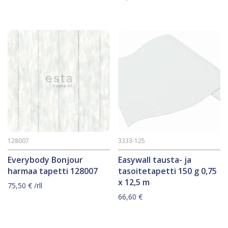
128007
3333-125
Everybody Bonjour
Easywall tausta- ja
harmaa tapetti 128007
tasoitetapetti 150 g 0,75
x 12,5 m
75,50
€
/rll
66,60
€