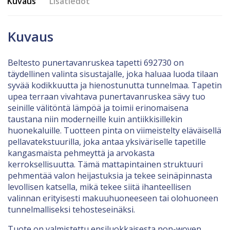
Kuvaus
Lisätiedot
Kuvaus
Beltesto punertavanruskea tapetti 692730 on
täydellinen valinta sisustajalle, joka haluaa luoda tilaan
syvää kodikkuutta ja hienostunutta tunnelmaa. Tapetin
upea terraan vivahtava punertavanruskea sävy tuo
seinille välitöntä lämpöä ja toimii erinomaisena
taustana niin moderneille kuin antiikkisillekin
huonekaluille. Tuotteen pinta on viimeistelty eläväisellä
pellavatekstuurilla, joka antaa yksiväriselle tapetille
kangasmaista pehmeyttä ja arvokasta
kerroksellisuutta. Tämä mattapintainen struktuuri
pehmentää valon heijastuksia ja tekee seinäpinnasta
levollisen katsella, mikä tekee siitä ihanteellisen
valinnan erityisesti makuuhuoneeseen tai olohuoneen
tunnelmalliseksi tehosteseinäksi.
Tuote on valmistettu ensiluokkaisesta non-woven