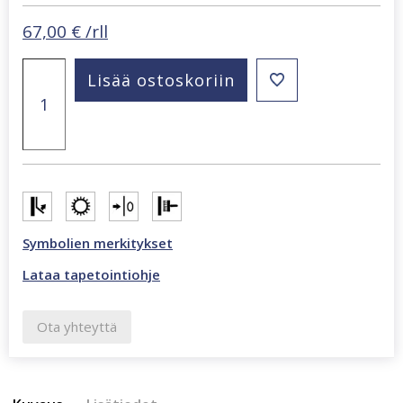
67,00
€
/rll
Beltesto
Lisää ostoskoriin
punertavanruskea
tapetti
692730
määrä
Symbolien merkitykset
Lataa tapetointiohje
Ota yhteyttä