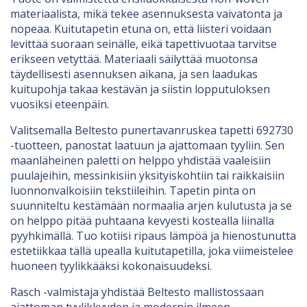
materiaalista, mikä tekee asennuksesta vaivatonta ja
nopeaa. Kuitutapetin etuna on, että liisteri voidaan
levittää suoraan seinälle, eikä tapettivuotaa tarvitse
erikseen vetyttää. Materiaali säilyttää muotonsa
täydellisesti asennuksen aikana, ja sen laadukas
kuitupohja takaa kestävän ja siistin lopputuloksen
vuosiksi eteenpäin.
Valitsemalla Beltesto punertavanruskea tapetti 692730
-tuotteen, panostat laatuun ja ajattomaan tyyliin. Sen
maanläheinen paletti on helppo yhdistää vaaleisiin
puulajeihin, messinkisiin yksityiskohtiin tai raikkaisiin
luonnonvalkoisiin tekstiileihin. Tapetin pinta on
suunniteltu kestämään normaalia arjen kulutusta ja se
on helppo pitää puhtaana kevyesti kostealla liinalla
pyyhkimällä. Tuo kotiisi ripaus lämpöä ja hienostunutta
estetiikkaa tällä upealla kuitutapetilla, joka viimeistelee
huoneen tyylikkääksi kokonaisuudeksi.
Rasch -valmistaja yhdistää Beltesto mallistossaan
ajattoman tyylikkyyden ja modernin ilmeen