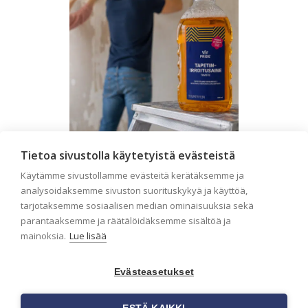
Tietoa sivustolla käytetyistä evästeistä
Seinän pohjatyöt ennen
Käytämme sivustollamme evästeitä kerätäksemme ja
tapetointia – Näin
analysoidaksemme sivuston suorituskykyä ja käyttöä,
onnistut tapetoinnissa
tarjotaksemme sosiaalisen median ominaisuuksia sekä
parantaaksemme ja räätälöidäksemme sisältöä ja
Seinän pohjatyöt ennen tapetointia
mainoksia.
Lue lisää
ovat yksi tärkeimmistä vaiheista
onnistuneessa tapetoinnissa.
Huolellisesti valmisteltu seinäpinta
Evästeasetukset
auttaa tapettia […]