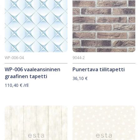
WP-006-04
9044-2
WP-006 vaaleansininen
Punertava tiilitapetti
graafinen tapetti
36,10
€
110,40
€
/rll