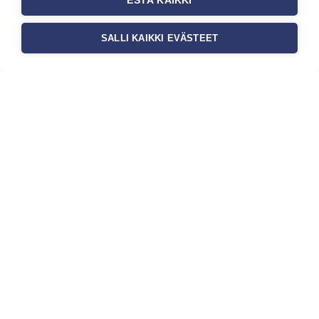
ESTÄ KAIKKI
SALLI KAIKKI EVÄSTEET
Tilaa uutiskirje
Haluaisitko nähdä uusimmat tapettimallistot heti
ensimmäisenä? Naputtele tiedot alas niin
pidämme sinut ajantasalla.