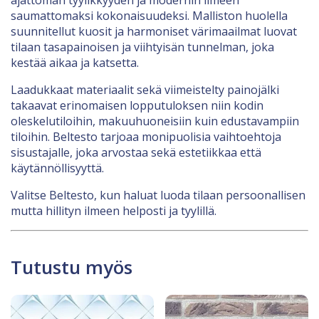
saumattomaksi kokonaisuudeksi. Malliston huolella
suunnitellut kuosit ja harmoniset värimaailmat luovat
tilaan tasapainoisen ja viihtyisän tunnelman, joka
kestää aikaa ja katsetta.
Laadukkaat materiaalit sekä viimeistelty painojälki
takaavat erinomaisen lopputuloksen niin kodin
oleskelutiloihin, makuuhuoneisiin kuin edustavampiin
tiloihin. Beltesto tarjoaa monipuolisia vaihtoehtoja
sisustajalle, joka arvostaa sekä estetiikkaa että
käytännöllisyyttä.
Valitse Beltesto, kun haluat luoda tilaan persoonallisen
mutta hillityn ilmeen helposti ja tyylillä.
Tutustu myös