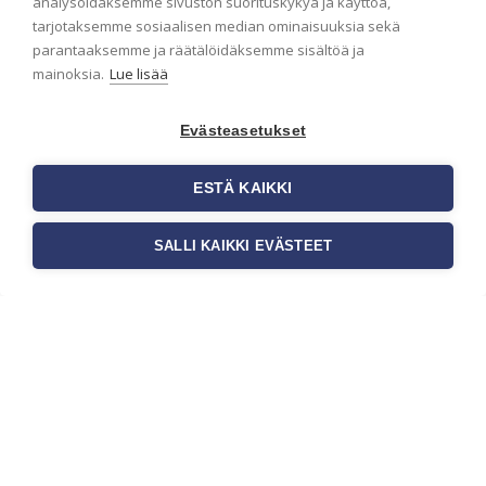
analysoidaksemme sivuston suorituskykyä ja käyttöä,
Näin valitset oikeat
tarjotaksemme sosiaalisen median ominaisuuksia sekä
tapetit liiketiloihin ja
parantaaksemme ja räätälöidäksemme sisältöä ja
julkisiin kohteisiin
mainoksia.
Lue lisää
Liiketilan tapetointi on tärkeä osa
yrityksen visuaalista ilmettä,
Evästeasetukset
asiakaskokemusta sekä tilan
toimivuutta. Tapetit liiketiloihin
ESTÄ KAIKKI
valitaan […]
SALLI KAIKKI EVÄSTEET