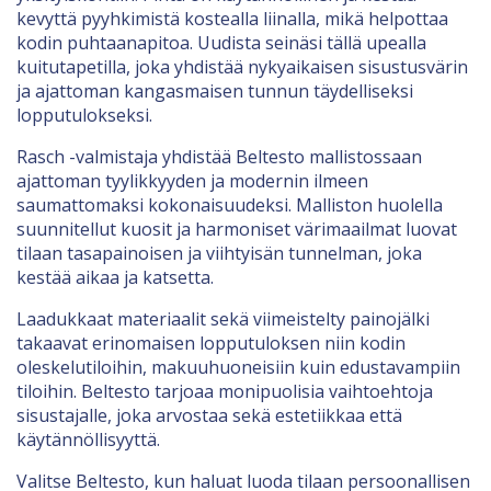
kevyttä pyyhkimistä kostealla liinalla, mikä helpottaa
kodin puhtaanapitoa. Uudista seinäsi tällä upealla
kuitutapetilla, joka yhdistää nykyaikaisen sisustusvärin
ja ajattoman kangasmaisen tunnun täydelliseksi
lopputulokseksi.
Rasch -valmistaja yhdistää Beltesto mallistossaan
ajattoman tyylikkyyden ja modernin ilmeen
saumattomaksi kokonaisuudeksi. Malliston huolella
suunnitellut kuosit ja harmoniset värimaailmat luovat
tilaan tasapainoisen ja viihtyisän tunnelman, joka
kestää aikaa ja katsetta.
Laadukkaat materiaalit sekä viimeistelty painojälki
takaavat erinomaisen lopputuloksen niin kodin
oleskelutiloihin, makuuhuoneisiin kuin edustavampiin
tiloihin. Beltesto tarjoaa monipuolisia vaihtoehtoja
sisustajalle, joka arvostaa sekä estetiikkaa että
käytännöllisyyttä.
Valitse Beltesto, kun haluat luoda tilaan persoonallisen