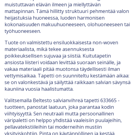
muistuttavan elävän ilmeen ja miellyttävän
mattapinnan. Tämä hillitty struktuuri pehmentää valon
heijastuksia huoneessa, luoden harmonisen
kokonaisuuden makuuhuoneeseen, olohuoneeseen tai
työhuoneeseen.
Tuote on valmistettu ensiluokkaisesta non-woven
materiaalista, mikä tekee asennuksesta
poikkeuksellisen sujuvaa ja siistiä. Kuitutapetin
ansiosta liisteri voidaan levittää suoraan seinälle, ja
vakaa materiaali pitää muotonsa täydellisesti ilman
vettymisaikaa. Tapetti on suunniteltu kestämään aikaa:
se on valonkestävä ja säilyttää raikkaan salvian sävynsä
kauniina vuosia haalistumatta.
Valitsemalla Beltesto salvianvihreä tapetti 633665 -
tuotteen, panostat laatuun, joka parantaa kodin
viihtyisyyttä. Sen neutraali mutta persoonallinen
väripaletti on helppo yhdistää vaaleisiin puulajeihin,
pellavatekstiileihin tai moderneihin mustiin
yksityiskohtiin. Pinta on käytännöllinen ja kestää