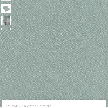
Etusivu
/
Tapetit
/
Beltesto