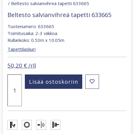
/ Beltesto salvianvihreä tapetti 633665
Beltesto salvianvihreä tapetti 633665
Tuotenumero: 633665
Toimitusaika: 2-3 viikkoa.
Rullankoko: 0.53m x 10.05m
Tapettilaskuri
50,20
€
/rll
Beltesto
Lisää ostoskoriin
salvianvihreä
tapetti
633665
määrä