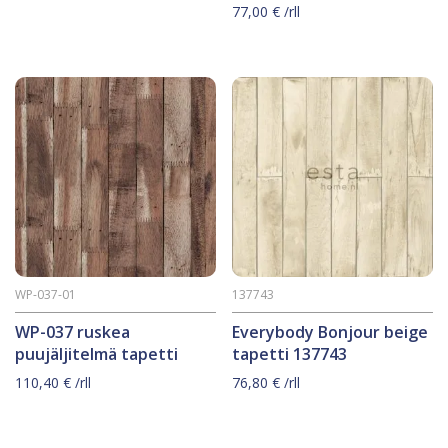
77,00
€
/rll
WP-037-01
137743
WP-037 ruskea
Everybody Bonjour beige
puujäljitelmä tapetti
tapetti 137743
110,40
€
/rll
76,80
€
/rll