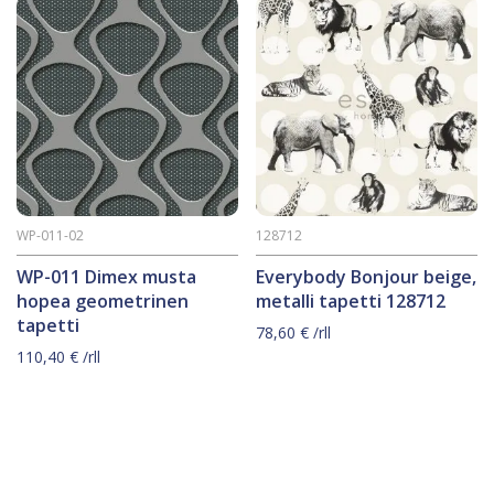
WP-011-02
128712
WP-011 Dimex musta
Everybody Bonjour beige,
hopea geometrinen
metalli tapetti 128712
tapetti
78,60
€
/rll
110,40
€
/rll