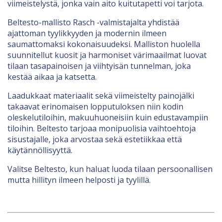
viimeistelystä, jonka vain aito kuitutapetti voi tarjota.
Beltesto-mallisto Rasch -valmistajalta yhdistää
ajattoman tyylikkyyden ja modernin ilmeen
saumattomaksi kokonaisuudeksi. Malliston huolella
suunnitellut kuosit ja harmoniset värimaailmat luovat
tilaan tasapainoisen ja viihtyisän tunnelman, joka
kestää aikaa ja katsetta.
Laadukkaat materiaalit sekä viimeistelty painojälki
takaavat erinomaisen lopputuloksen niin kodin
oleskelutiloihin, makuuhuoneisiin kuin edustavampiin
tiloihin. Beltesto tarjoaa monipuolisia vaihtoehtoja
sisustajalle, joka arvostaa sekä estetiikkaa että
käytännöllisyyttä.
Valitse Beltesto, kun haluat luoda tilaan persoonallisen
mutta hillityn ilmeen helposti ja tyylillä.