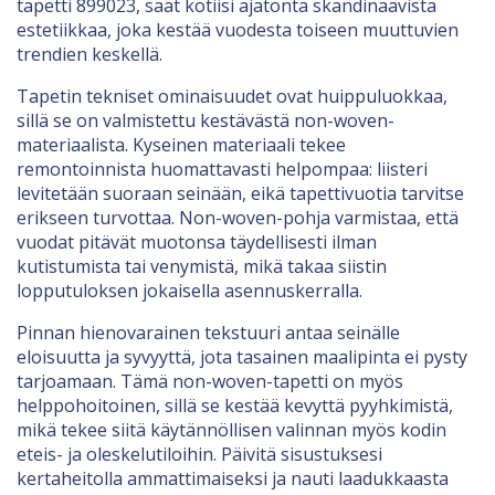
tapetti 899023, saat kotiisi ajatonta skandinaavista
estetiikkaa, joka kestää vuodesta toiseen muuttuvien
trendien keskellä.
Tapetin tekniset ominaisuudet ovat huippuluokkaa,
sillä se on valmistettu kestävästä non-woven-
materiaalista. Kyseinen materiaali tekee
remontoinnista huomattavasti helpompaa: liisteri
levitetään suoraan seinään, eikä tapettivuotia tarvitse
erikseen turvottaa. Non-woven-pohja varmistaa, että
vuodat pitävät muotonsa täydellisesti ilman
kutistumista tai venymistä, mikä takaa siistin
lopputuloksen jokaisella asennuskerralla.
Pinnan hienovarainen tekstuuri antaa seinälle
eloisuutta ja syvyyttä, jota tasainen maalipinta ei pysty
tarjoamaan. Tämä non-woven-tapetti on myös
helppohoitoinen, sillä se kestää kevyttä pyyhkimistä,
mikä tekee siitä käytännöllisen valinnan myös kodin
eteis- ja oleskelutiloihin. Päivitä sisustuksesi
kertaheitolla ammattimaiseksi ja nauti laadukkaasta