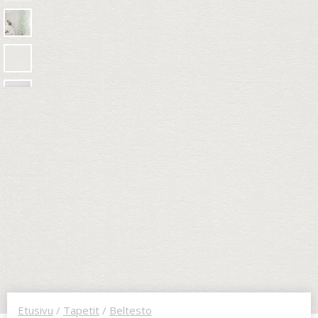
Etusivu
/
Tapetit
/
Beltesto