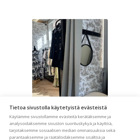
Tietoa sivustolla käytetyistä evästeistä
Liiketilan tapetointi –
Käytämme sivustollamme evästeitä kerätäksemme ja
Näin valitset oikeat
analysoidaksemme sivuston suorituskykyä ja käyttöä,
tarjotaksemme sosiaalisen median ominaisuuksia sekä
tapetit liiketiloihin ja
parantaaksemme ja räätälöidäksemme sisältöä ja