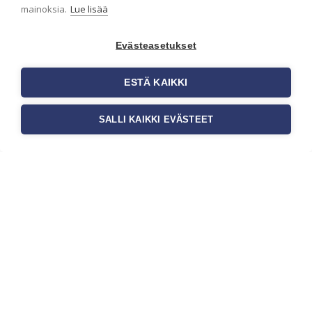
julkisiin kohteisiin
mainoksia.
Lue lisää
Liiketilan tapetointi on tärkeä osa
yrityksen visuaalista ilmettä,
Evästeasetukset
asiakaskokemusta sekä tilan
toimivuutta. Tapetit liiketiloihin
valitaan […]
ESTÄ KAIKKI
SALLI KAIKKI EVÄSTEET