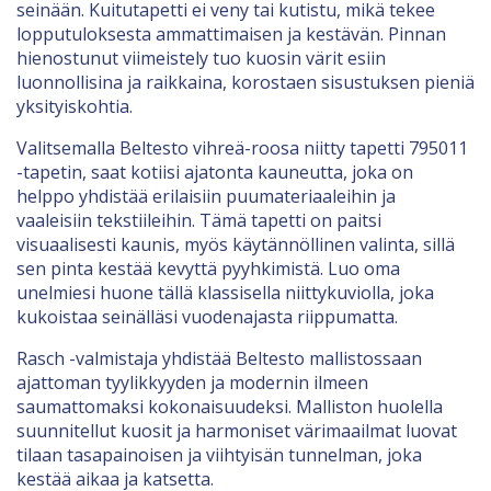
seinään. Kuitutapetti ei veny tai kutistu, mikä tekee
lopputuloksesta ammattimaisen ja kestävän. Pinnan
hienostunut viimeistely tuo kuosin värit esiin
luonnollisina ja raikkaina, korostaen sisustuksen pieniä
yksityiskohtia.
Valitsemalla Beltesto vihreä-roosa niitty tapetti 795011
-tapetin, saat kotiisi ajatonta kauneutta, joka on
helppo yhdistää erilaisiin puumateriaaleihin ja
vaaleisiin tekstiileihin. Tämä tapetti on paitsi
visuaalisesti kaunis, myös käytännöllinen valinta, sillä
sen pinta kestää kevyttä pyyhkimistä. Luo oma
unelmiesi huone tällä klassisella niittykuviolla, joka
kukoistaa seinälläsi vuodenajasta riippumatta.
Rasch -valmistaja yhdistää Beltesto mallistossaan
ajattoman tyylikkyyden ja modernin ilmeen
saumattomaksi kokonaisuudeksi. Malliston huolella
suunnitellut kuosit ja harmoniset värimaailmat luovat
tilaan tasapainoisen ja viihtyisän tunnelman, joka
kestää aikaa ja katsetta.