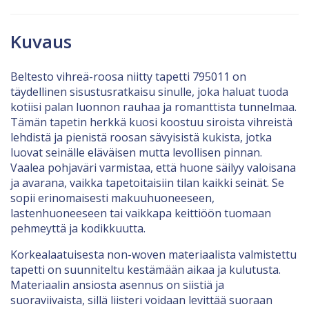
Kuvaus
Beltesto vihreä-roosa niitty tapetti 795011 on
täydellinen sisustusratkaisu sinulle, joka haluat tuoda
kotiisi palan luonnon rauhaa ja romanttista tunnelmaa.
Tämän tapetin herkkä kuosi koostuu siroista vihreistä
lehdistä ja pienistä roosan sävyisistä kukista, jotka
luovat seinälle eläväisen mutta levollisen pinnan.
Vaalea pohjaväri varmistaa, että huone säilyy valoisana
ja avarana, vaikka tapetoitaisiin tilan kaikki seinät. Se
sopii erinomaisesti makuuhuoneeseen,
lastenhuoneeseen tai vaikkapa keittiöön tuomaan
pehmeyttä ja kodikkuutta.
Korkealaatuisesta non-woven materiaalista valmistettu
tapetti on suunniteltu kestämään aikaa ja kulutusta.
Materiaalin ansiosta asennus on siistiä ja
suoraviivaista, sillä liisteri voidaan levittää suoraan