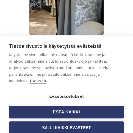
Liiketilan tapetointi – Näin
Tietoa sivustolla käytetyistä evästeistä
valitset oikeat tapetit
Käytämme sivustollamme evästeitä kerätäksemme ja
liiketiloihin ja julkisiin
analysoidaksemme sivuston suorituskykyä ja käyttöä,
kohteisiin
tarjotaksemme sosiaalisen median ominaisuuksia sekä
parantaaksemme ja räätälöidäksemme sisältöä ja
Liiketilan tapetointi on tärkeä osa
mainoksia.
Lue lisää
yrityksen visuaalista ilmettä,
asiakaskokemusta sekä tilan
toimivuutta. Tapetit liiketiloihin
Evästeasetukset
valitaan […]
ESTÄ KAIKKI
SALLI KAIKKI EVÄSTEET