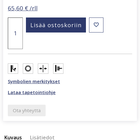
65,60
€
/rll
Beltesto
Lisää ostoskoriin
vihreä-
roosa
niitty
tapetti
795011
määrä
Symbolien merkitykset
Lataa tapetointiohje
Ota yhteyttä
Kuvaus
Lisätiedot