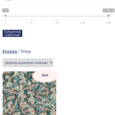
2 €
2 980 €
2
747
1 491
2 236
2 980
Tyhjennä
valinnat
Etusivu
/ Shop
Ale!