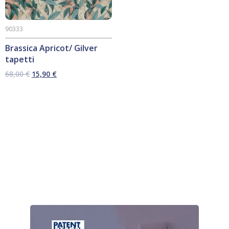
90333
Brassica Apricot/ Gilver
tapetti
Alkuperäinen
Nykyinen
68,00
€
15,90
€
hinta
hinta
oli:
on:
68,00 €.
15,90 €.