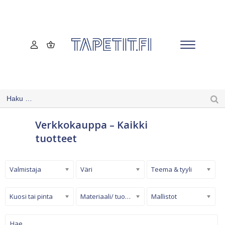
Verkkokauppa – Kaikki
tuotteet
Valmistaja
Väri
Teema & tyyli
Kuosi tai pinta
Materiaali/ tuotetyyppi
Mallistot