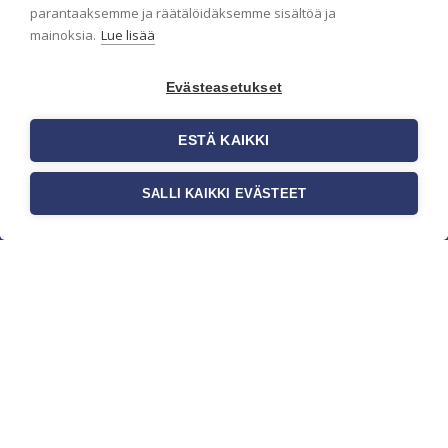
parantaaksemme ja räätälöidäksemme sisältöä ja
mainoksia.
Lue lisää
Evästeasetukset
ESTÄ KAIKKI
SALLI KAIKKI EVÄSTEET
c/o Suomen AM-Markkinointi Oy
Olemme kotimaisten tapettimarkkinoiden
edelläkävijänä ja tuomme kansainväliset
sisustus- ja tapettitrendit suomalaisiin koteihin.
Etsimme jatkuvasti uusia ideoita, inspiraatiota ja
trendejä kansainvälisiltä markkinoilta.
Rekisteriseloste
Toimitusehdot
Brandtool