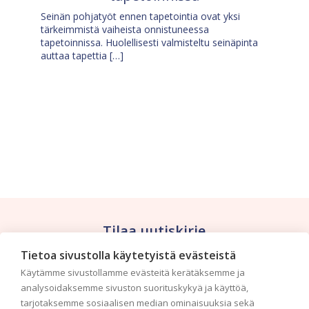
Seinän pohjatyöt ennen tapetointia ovat yksi
tärkeimmistä vaiheista onnistuneessa
tapetoinnissa. Huolellisesti valmisteltu seinäpinta
auttaa tapettia […]
Tilaa uutiskirje
Tietoa sivustolla käytetyistä evästeistä
Haluaisitko nähdä uusimmat tapettimallistot heti
Käytämme sivustollamme evästeitä kerätäksemme ja
ensimmäisenä? Naputtele tiedot alas niin
analysoidaksemme sivuston suorituskykyä ja käyttöä,
pidämme sinut ajantasalla.
tarjotaksemme sosiaalisen median ominaisuuksia sekä