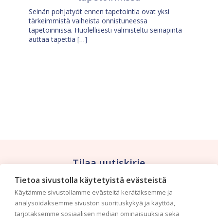
Seinän pohjatyöt ennen tapetointia ovat yksi
tärkeimmistä vaiheista onnistuneessa
tapetoinnissa. Huolellisesti valmisteltu seinäpinta
auttaa tapettia […]
Tilaa uutiskirje
Tietoa sivustolla käytetyistä evästeistä
Haluaisitko nähdä uusimmat tapettimallistot heti
Käytämme sivustollamme evästeitä kerätäksemme ja
ensimmäisenä? Naputtele tiedot alas niin
analysoidaksemme sivuston suorituskykyä ja käyttöä,
pidämme sinut ajantasalla.
tarjotaksemme sosiaalisen median ominaisuuksia sekä