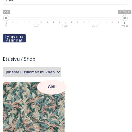
2 €
2 980 €
2
747
1 491
2 236
2 980
Tyhjennä
valinnat
Etusivu
/ Shop
Ale!