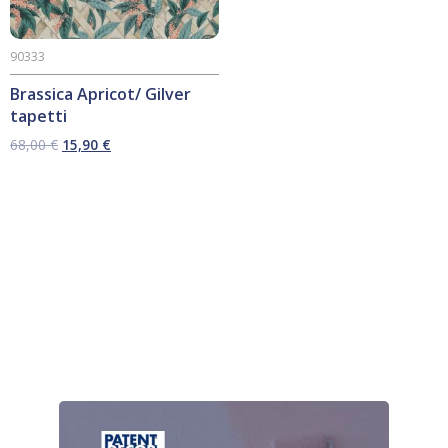
90333
Brassica Apricot/ Gilver
tapetti
Alkuperäinen
Nykyinen
68,00
€
15,90
€
hinta
hinta
oli:
on:
68,00 €.
15,90 €.