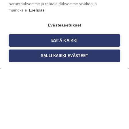
parantaaksemme ja räätälöidäksemme sisältöä ja
mainoksia.
Lue lisää
Evästeasetukset
ESTÄ KAIKKI
SALLI KAIKKI EVÄSTEET
c/o Suomen AM-Markkinointi Oy
Olemme kotimaisten tapettimarkkinoiden
edelläkävijänä ja tuomme kansainväliset
sisustus- ja tapettitrendit suomalaisiin koteihin.
Etsimme jatkuvasti uusia ideoita, inspiraatiota ja
trendejä kansainvälisiltä markkinoilta.
Rekisteriseloste
Toimitusehdot
Brandtool