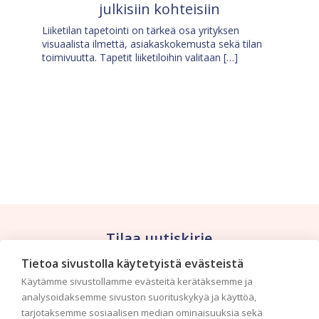
julkisiin kohteisiin
Liiketilan tapetointi on tärkeä osa yrityksen
visuaalista ilmettä, asiakaskokemusta sekä tilan
toimivuutta. Tapetit liiketiloihin valitaan […]
Tilaa uutiskirje
Tietoa sivustolla käytetyistä evästeistä
Haluaisitko nähdä uusimmat tapettimallistot heti
Käytämme sivustollamme evästeitä kerätäksemme ja
ensimmäisenä? Naputtele tiedot alas niin
analysoidaksemme sivuston suorituskykyä ja käyttöä,
pidämme sinut ajantasalla.
tarjotaksemme sosiaalisen median ominaisuuksia sekä