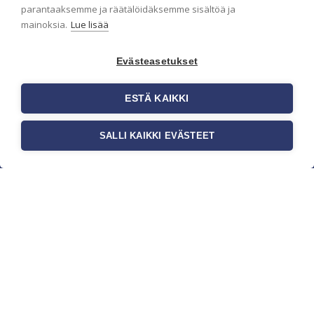
parantaaksemme ja räätälöidäksemme sisältöä ja
mainoksia.
Lue lisää
Evästeasetukset
ESTÄ KAIKKI
SALLI KAIKKI EVÄSTEET
c/o Suomen AM-Markkinointi Oy
Olemme kotimaisten tapettimarkkinoiden
edelläkävijänä ja tuomme kansainväliset
sisustus- ja tapettitrendit suomalaisiin koteihin.
Etsimme jatkuvasti uusia ideoita, inspiraatiota ja
trendejä kansainvälisiltä markkinoilta.
Rekisteriseloste
Toimitusehdot
Brandtool