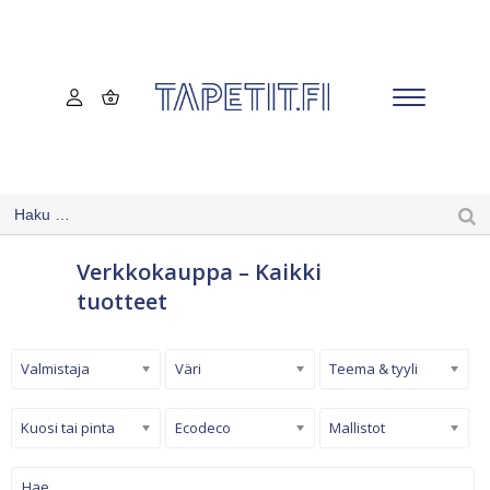
Verkkokauppa – Kaikki
tuotteet
Valmistaja
Väri
Teema & tyyli
Kuosi tai pinta
Ecodeco
Mallistot