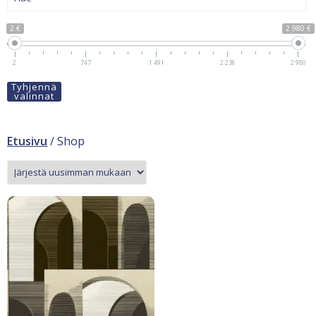
2 €
2 980 €
2
747
1 491
2 236
2 980
Tyhjennä
valinnat
Etusivu
/ Shop