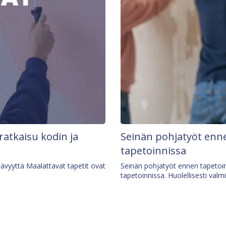
 ratkaisu kodin ja
Seinän pohjatyöt enne
tapetoinnissa
tävyyttä Maalattavat tapetit ovat
Seinän pohjatyöt ennen tapetoin
tapetoinnissa. Huolellisesti valm