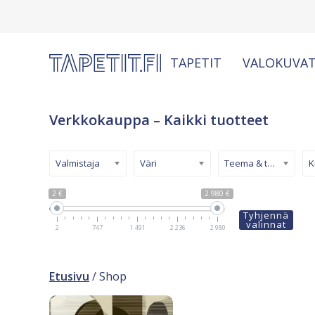
TAPETIT
VALOKUVAT
Verkkokauppa – Kaikki tuotteet
Valmistaja
Väri
Teema & tyyli
2 €
2 980 €
Tyhjennä
valinnat
2
747
1 491
2 236
2 980
Etusivu
/ Shop