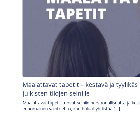
Maalattavat tapetit – kestävä ja tyylikäs
julkisten tilojen seinille
Maalattavat tapetit tuovat seiniin persoonallisuutta ja kes
erinomainen vaihtoehto, kun haluat yhdistää […]