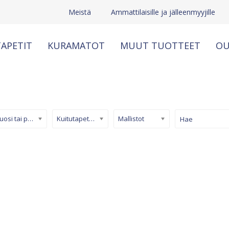
Meistä
Ammattilaisille ja jälleenmyyjille
APETIT
KURAMATOT
MUUT TUOTTEET
OU
Kuosi tai pinta
Kuitutapetti (non-woven)
Mallistot