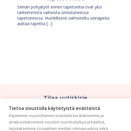
Seinän pohjatyöt ennen tapetointia ovat yksi
tärkeimmistä vaiheista onnistuneessa
tapetoinnissa. Huolellisesti valmisteltu seinäpinta
auttaa tapettia […]
Tilaa uutiskirje
Tietoa sivustolla käytetyistä evästeistä
Haluaisitko nähdä uusimmat tapettimallistot heti
Käytämme sivustollamme evästeitä kerätäksemme ja
ensimmäisenä? Naputtele tiedot alas niin
analysoidaksemme sivuston suorituskykyä ja käyttöä,
pidämme sinut ajantasalla.
tarjotaksemme sosiaalisen median ominaisuuksia sekä