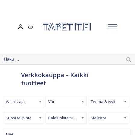
Verkkokauppa – Kaikki
tuotteet
Valmistaja
Väri
Teema & tyyli
Kuosi tai pinta
Paloluokiteltu tapetti
Mallistot