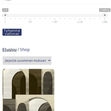
2 €
2 980 €
2
747
1 491
2 236
2 980
Tyhjennä
valinnat
Etusivu
/ Shop