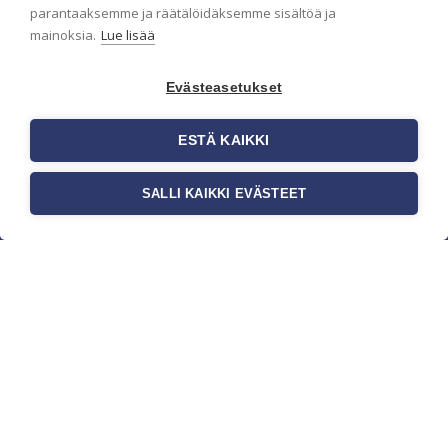
parantaaksemme ja räätälöidäksemme sisältöä ja
mainoksia.
Lue lisää
Evästeasetukset
ESTÄ KAIKKI
SALLI KAIKKI EVÄSTEET
c/o Suomen AM-Markkinointi Oy
Olemme kotimaisten tapettimarkkinoiden
edelläkävijänä ja tuomme kansainväliset
sisustus- ja tapettitrendit suomalaisiin koteihin.
Etsimme jatkuvasti uusia ideoita, inspiraatiota ja
trendejä kansainvälisiltä markkinoilta.
Rekisteriseloste
Toimitusehdot
Brandtool