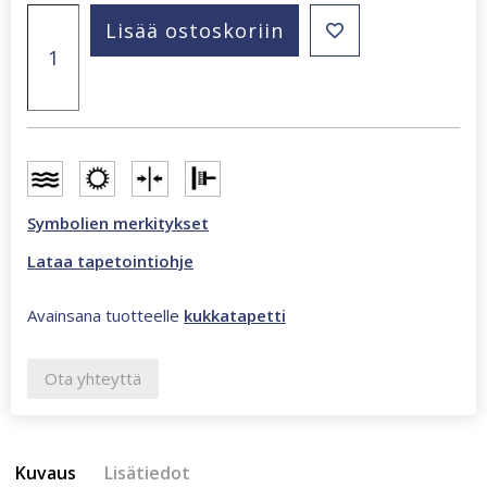
Druks
Lisää ostoskoriin
kukkakuvioitu
vihreä
tapetti
A79403
määrä
Symbolien merkitykset
Lataa tapetointiohje
Avainsana tuotteelle
kukkatapetti
Ota yhteyttä
Kuvaus
Lisätiedot