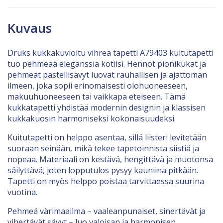
Kuvaus
Druks kukkakuvioitu vihreä tapetti A79403 kuitutapetti
tuo pehmeää eleganssia kotiisi. Hennot pionikukat ja
pehmeät pastellisävyt luovat rauhallisen ja ajattoman
ilmeen, joka sopii erinomaisesti olohuoneeseen,
makuuhuoneeseen tai vaikkapa eteiseen. Tämä
kukkatapetti yhdistää modernin designin ja klassisen
kukkakuosin harmoniseksi kokonaisuudeksi.
Kuitutapetti on helppo asentaa, sillä liisteri levitetään
suoraan seinään, mikä tekee tapetoinnista siistiä ja
nopeaa. Materiaali on kestävä, hengittävä ja muotonsa
säilyttävä, joten lopputulos pysyy kauniina pitkään.
Tapetti on myös helppo poistaa tarvittaessa suurina
vuotina.
Pehmeä värimaailma – vaaleanpunaiset, sinertävät ja
vihertävät sävyt – luo valoisan ja harmonisen