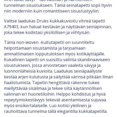
tunnelman sisustukseen. Tämä seinätapetti sopii hyvin
niin moderniin kuin romanttiseen sisustustyyliin.
Valitse laadukas Druks kukkakuvioitu vihreä tapetti
A79403, kun haluat kestävän ja näyttävän seinäpinnan,
joka tekee kodistasi yksilöllisen ja viihtyisän.
Tämä non-woven -kuitutapetti on suunniteltu
helpottamaan sisustamista ja tarjoamaan
ammattimaisen lopputuloksen myös kotikäyttäjälle.
Kukallinen tapetti on suosittu valinta skandinaaviseen
sisustukseen, jossa arvostetaan vaaleita sävyjä ja
luonnonläheisiä kuvioita. Laadukas seinäpäällyste
kestää arjen kulutusta ja säilyttää värinsä pitkään ilman
haalistumista. Tapetin hengittävä rakenne tukee
miellyttävää sisäilmaa ja tekee siitä käytännöllisen
valinnan eri huonetiloihin. Helppo kohdistus ja hyvä
repeytymiskestävyys tekevät asentamisesta sujuvaa
myös ensikertalaiselle. Luo kotiisi ylellinen ja
rauhoittava tunnelma tällä elegantilla kukkatapetilla.