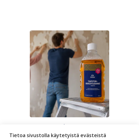
Seinän pohjatyöt ennen
tapetointia – Näin onnistut
Tietoa sivustolla käytetyistä evästeistä