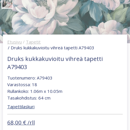
Etusivu
/
Tapetit
/ Druks kukkakuvioitu vihreä tapetti A79403
Druks kukkakuvioitu vihreä tapetti
A79403
Tuotenumero: A79403
Varastossa: 18
Rullankoko: 1.06m x 10.05m
Tasakohdistus: 64 cm
Tapettilaskuri
68,00
€
/rll