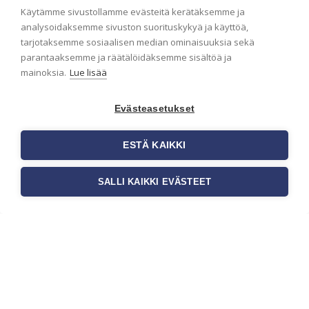
tapetoinnissa
Käytämme sivustollamme evästeitä kerätäksemme ja
analysoidaksemme sivuston suorituskykyä ja käyttöä,
Seinän pohjatyöt ennen tapetointia
tarjotaksemme sosiaalisen median ominaisuuksia sekä
ovat yksi tärkeimmistä vaiheista
onnistuneessa tapetoinnissa.
parantaaksemme ja räätälöidäksemme sisältöä ja
Huolellisesti valmisteltu seinäpinta
mainoksia.
Lue lisää
auttaa tapettia […]
Evästeasetukset
ESTÄ KAIKKI
SALLI KAIKKI EVÄSTEET