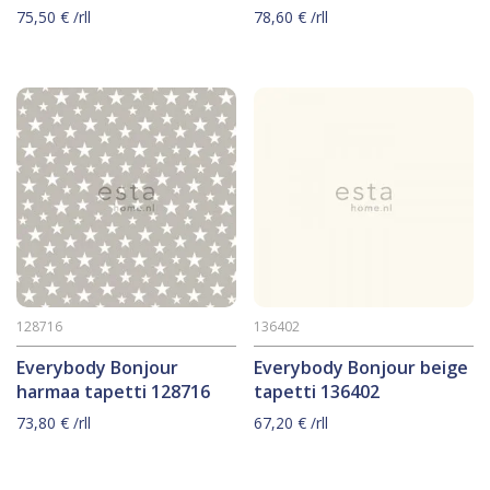
75,50
€
/rll
78,60
€
/rll
128716
136402
Everybody Bonjour
Everybody Bonjour beige
harmaa tapetti 128716
tapetti 136402
73,80
€
/rll
67,20
€
/rll