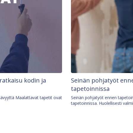
 ratkaisu kodin ja
Seinän pohjatyöt enne
tapetoinnissa
tävyyttä Maalattavat tapetit ovat
Seinän pohjatyöt ennen tapetoin
tapetoinnissa. Huolellisesti valm