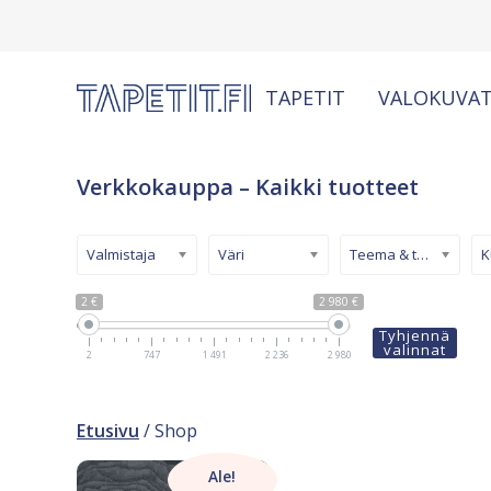
TAPETIT
VALOKUVAT
Verkkokauppa – Kaikki tuotteet
Valmistaja
Väri
Teema & tyyli
2 €
2 980 €
Tyhjennä
valinnat
2
747
1 491
2 236
2 980
Etusivu
/ Shop
Ale!