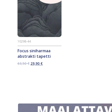
10298-44
Focus siniharmaa
abstrakti tapetti
Alkuperäinen
Nykyinen
63,50
€
29,90
€
hinta
hinta
oli:
on:
63,50 €.
29,90 €.