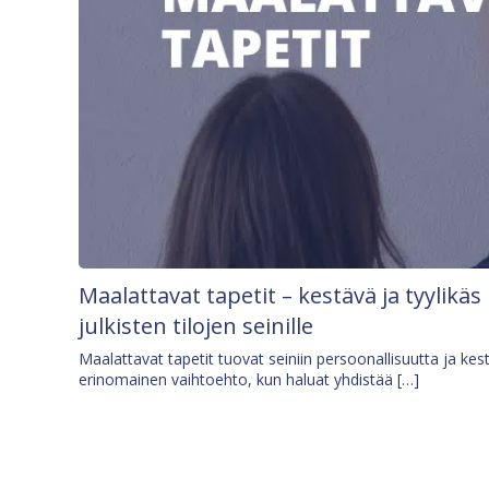
Maalattavat tapetit – kestävä ja tyylikäs
julkisten tilojen seinille
Maalattavat tapetit tuovat seiniin persoonallisuutta ja kes
erinomainen vaihtoehto, kun haluat yhdistää […]