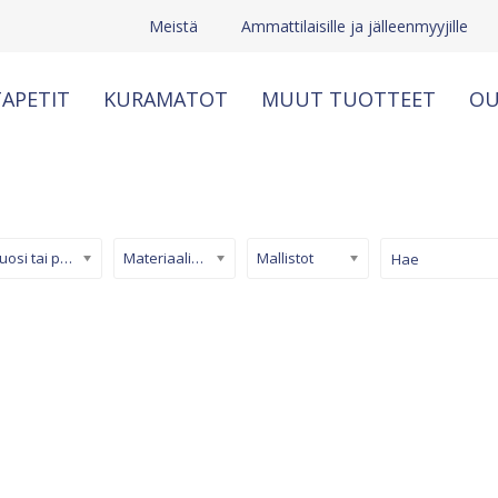
Meistä
Ammattilaisille ja jälleenmyyjille
APETIT
KURAMATOT
MUUT TUOTTEET
OU
Kuosi tai pinta
Materiaali/ tuotetyyppi
Mallistot