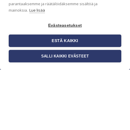
parantaaksemme ja räätälöidäksemme sisältöä ja
mainoksia.
Lue lisää
Evästeasetukset
ESTÄ KAIKKI
SALLI KAIKKI EVÄSTEET
c/o Suomen AM-Markkinointi Oy
Olemme kotimaisten tapettimarkkinoiden
edelläkävijänä ja tuomme kansainväliset
sisustus- ja tapettitrendit suomalaisiin koteihin.
Etsimme jatkuvasti uusia ideoita, inspiraatiota ja
trendejä kansainvälisiltä markkinoilta.
Rekisteriseloste
Toimitusehdot
Brandtool