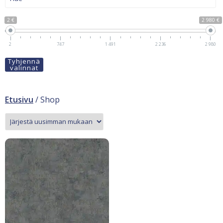
2 €
2 980 €
2
747
1 491
2 236
2 980
Tyhjennä
valinnat
Etusivu
/ Shop