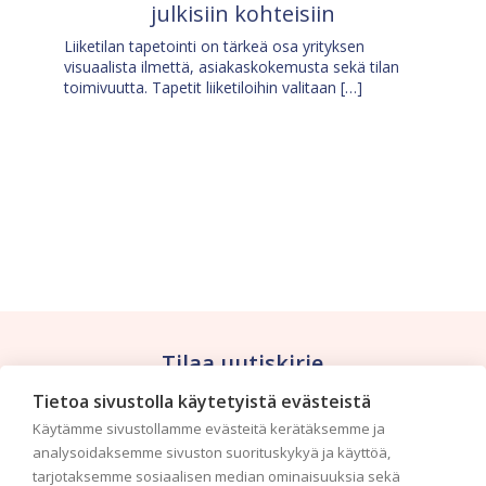
julkisiin kohteisiin
Liiketilan tapetointi on tärkeä osa yrityksen
visuaalista ilmettä, asiakaskokemusta sekä tilan
toimivuutta. Tapetit liiketiloihin valitaan […]
Tilaa uutiskirje
Tietoa sivustolla käytetyistä evästeistä
Haluaisitko nähdä uusimmat tapettimallistot heti
Käytämme sivustollamme evästeitä kerätäksemme ja
ensimmäisenä? Naputtele tiedot alas niin
analysoidaksemme sivuston suorituskykyä ja käyttöä,
pidämme sinut ajantasalla.
tarjotaksemme sosiaalisen median ominaisuuksia sekä