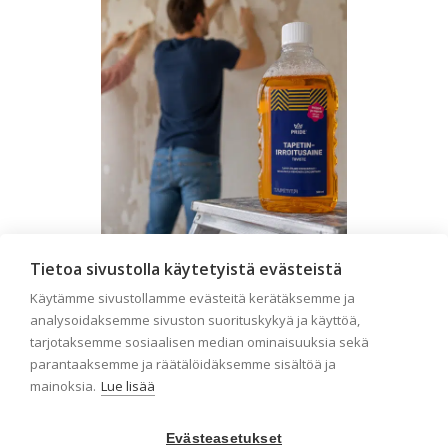
Tietoa sivustolla käytetyistä evästeistä
Seinän pohjatyöt ennen
Käytämme sivustollamme evästeitä kerätäksemme ja
tapetointia – Näin
analysoidaksemme sivuston suorituskykyä ja käyttöä,
tarjotaksemme sosiaalisen median ominaisuuksia sekä
onnistut tapetoinnissa
parantaaksemme ja räätälöidäksemme sisältöä ja
Seinän pohjatyöt ennen tapetointia
mainoksia.
Lue lisää
ovat yksi tärkeimmistä vaiheista
onnistuneessa tapetoinnissa.
Huolellisesti valmisteltu seinäpinta
Evästeasetukset