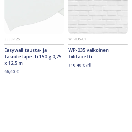
3333-125
WP-035-01
Easywall tausta- ja
WP-035 valkoinen
tasoitetapetti 150 g 0,75
tiilitapetti
x 12,5 m
110,40
€
/rll
66,60
€