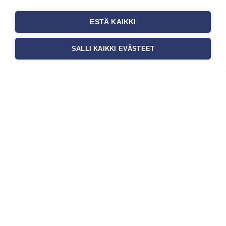
auttaa tapettia […]
ESTÄ KAIKKI
SALLI KAIKKI EVÄSTEET
Tilaa uutiskirje
Haluaisitko nähdä uusimmat tapettimallistot heti