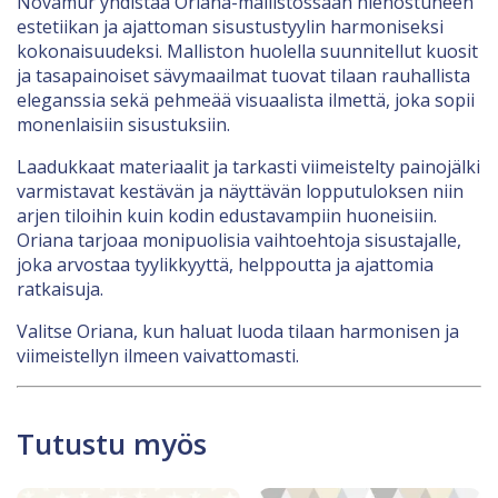
Novamur yhdistää Oriana-mallistossaan hienostuneen
estetiikan ja ajattoman sisustustyylin harmoniseksi
kokonaisuudeksi. Malliston huolella suunnitellut kuosit
ja tasapainoiset sävymaailmat tuovat tilaan rauhallista
eleganssia sekä pehmeää visuaalista ilmettä, joka sopii
monenlaisiin sisustuksiin.
Laadukkaat materiaalit ja tarkasti viimeistelty painojälki
varmistavat kestävän ja näyttävän lopputuloksen niin
arjen tiloihin kuin kodin edustavampiin huoneisiin.
Oriana tarjoaa monipuolisia vaihtoehtoja sisustajalle,
joka arvostaa tyylikkyyttä, helppoutta ja ajattomia
ratkaisuja.
Valitse Oriana, kun haluat luoda tilaan harmonisen ja
viimeistellyn ilmeen vaivattomasti.
Tutustu myös