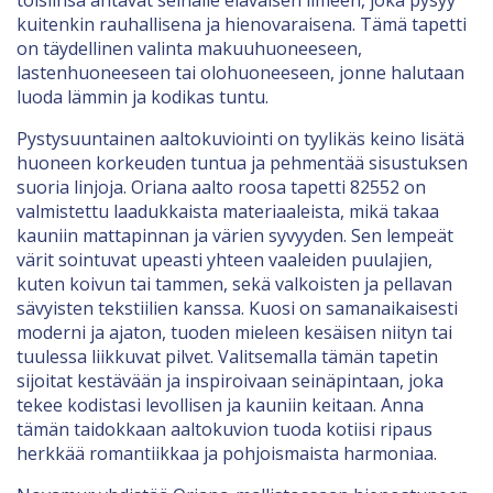
toisiinsa antavat seinälle eläväisen ilmeen, joka pysyy
kuitenkin rauhallisena ja hienovaraisena. Tämä tapetti
on täydellinen valinta makuuhuoneeseen,
lastenhuoneeseen tai olohuoneeseen, jonne halutaan
luoda lämmin ja kodikas tuntu.
Pystysuuntainen aaltokuviointi on tyylikäs keino lisätä
huoneen korkeuden tuntua ja pehmentää sisustuksen
suoria linjoja. Oriana aalto roosa tapetti 82552 on
valmistettu laadukkaista materiaaleista, mikä takaa
kauniin mattapinnan ja värien syvyyden. Sen lempeät
värit sointuvat upeasti yhteen vaaleiden puulajien,
kuten koivun tai tammen, sekä valkoisten ja pellavan
sävyisten tekstiilien kanssa. Kuosi on samanaikaisesti
moderni ja ajaton, tuoden mieleen kesäisen niityn tai
tuulessa liikkuvat pilvet. Valitsemalla tämän tapetin
sijoitat kestävään ja inspiroivaan seinäpintaan, joka
tekee kodistasi levollisen ja kauniin keitaan. Anna
tämän taidokkaan aaltokuvion tuoda kotiisi ripaus
herkkää romantiikkaa ja pohjoismaista harmoniaa.