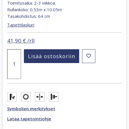
Toimitusaika: 2-3 viikkoa.
Rullankoko: 0.53m x 10.05m
Tasakohdistus: 64 cm
Tapettilaskuri
41,90
€
/rll
Oriana
Lisää ostoskoriin
aalto
roosa
tapetti
82552
määrä
Symbolien merkitykset
Lataa tapetointiohje