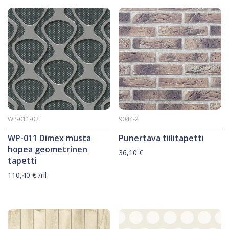
WP-011-02
9044-2
WP-011 Dimex musta
Punertava tiilitapetti
hopea geometrinen
36,10
€
tapetti
110,40
€
/rll