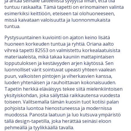
ja antaa seinälle taiteellista syvyyttä ilman, että tila
tuntuu raskaalta. Tämä tapetti on erinomainen valinta
esimerkiksi keittiöön, eteiseen tai olohuoneeseen,
missä kaivataan valoisuutta ja luonnonmukaista
tuntua.
Pystysuuntainen kuviointi on ajaton keino lisätä
huoneen korkeuden tuntua ja ryhtiä. Oriana aalto
vihreä tapetti 82553 on valmistettu korkealaatuisista
materiaaleista, mikä takaa kauniin mattapintaisen
lopputuloksen ja kestävyyden arjen käytössä. Sen
luonnolliset värit sointuvat upeasti yhteen vaalean
puun, valkoisten pintojen ja viherkasvien kanssa,
luoden yhtenäisen ja rauhoittavan kokonaisuuden.
Tapetin herkkä eläväisyys tekee siitä mielenkiintoisen
yksityiskohdan, joka säilyttää raikkautensa vuodesta
toiseen. Valitsemalla tämän kuosin tuot kotiisi palan
pohjoista luontoa hienostuneessa ja modernissa
muodossa. Panosta laatuun ja luo kutsuva ympäristö
tällä design-tapetilla, joka herättää seinäsi eloon
pehmeällä ja tyylikkäällä tavalla.