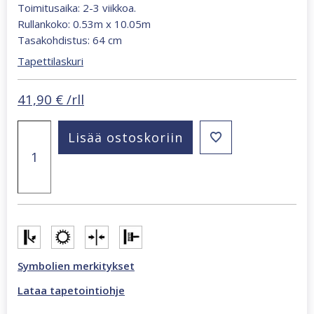
Toimitusaika: 2-3 viikkoa.
Rullankoko: 0.53m x 10.05m
Tasakohdistus: 64 cm
Tapettilaskuri
41,90
€
/rll
Oriana
Lisää ostoskoriin
aalto
vihreä
tapetti
82553
määrä
Symbolien merkitykset
Lataa tapetointiohje