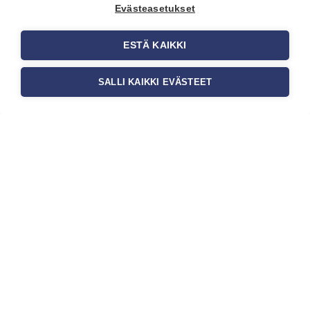
asiakaskokemusta sekä tilan
Evästeasetukset
toimivuutta. Tapetit liiketiloihin
valitaan […]
ESTÄ KAIKKI
SALLI KAIKKI EVÄSTEET
Tilaa uutiskirje