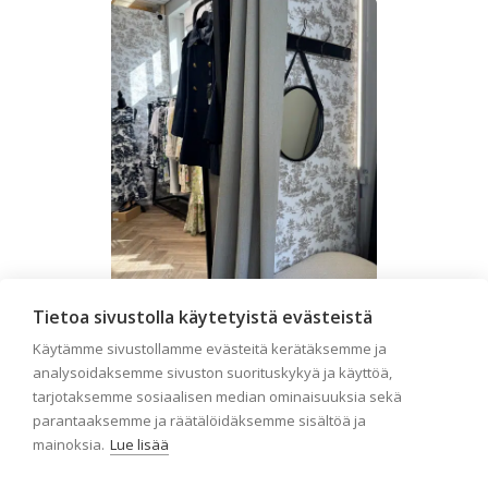
Tietoa sivustolla käytetyistä evästeistä
Liiketilan tapetointi –
Käytämme sivustollamme evästeitä kerätäksemme ja
Näin valitset oikeat
analysoidaksemme sivuston suorituskykyä ja käyttöä,
tapetit liiketiloihin ja
tarjotaksemme sosiaalisen median ominaisuuksia sekä
parantaaksemme ja räätälöidäksemme sisältöä ja
julkisiin kohteisiin
mainoksia.
Lue lisää
Liiketilan tapetointi on tärkeä osa
yrityksen visuaalista ilmettä,