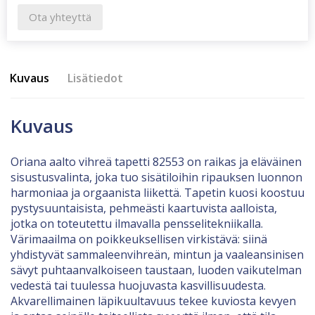
Ota yhteyttä
Kuvaus
Lisätiedot
Kuvaus
Oriana aalto vihreä tapetti 82553 on raikas ja eläväinen
sisustusvalinta, joka tuo sisätiloihin ripauksen luonnon
harmoniaa ja orgaanista liikettä. Tapetin kuosi koostuu
pystysuuntaisista, pehmeästi kaartuvista aalloista,
jotka on toteutettu ilmavalla pensselitekniikalla.
Värimaailma on poikkeuksellisen virkistävä: siinä
yhdistyvät sammaleenvihreän, mintun ja vaaleansinisen
sävyt puhtaanvalkoiseen taustaan, luoden vaikutelman
vedestä tai tuulessa huojuvasta kasvillisuudesta.
Akvarellimainen läpikuultavuus tekee kuviosta kevyen