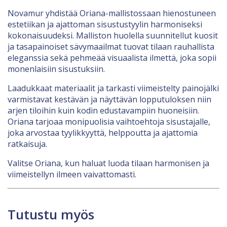
Novamur yhdistää Oriana-mallistossaan hienostuneen
estetiikan ja ajattoman sisustustyylin harmoniseksi
kokonaisuudeksi. Malliston huolella suunnitellut kuosit
ja tasapainoiset sävymaailmat tuovat tilaan rauhallista
eleganssia sekä pehmeää visuaalista ilmettä, joka sopii
monenlaisiin sisustuksiin.
Laadukkaat materiaalit ja tarkasti viimeistelty painojälki
varmistavat kestävän ja näyttävän lopputuloksen niin
arjen tiloihin kuin kodin edustavampiin huoneisiin.
Oriana tarjoaa monipuolisia vaihtoehtoja sisustajalle,
joka arvostaa tyylikkyyttä, helppoutta ja ajattomia
ratkaisuja.
Valitse Oriana, kun haluat luoda tilaan harmonisen ja
viimeistellyn ilmeen vaivattomasti.
Tutustu myös