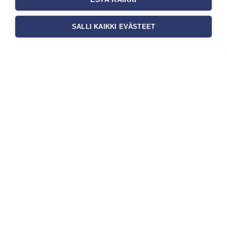
SALLI KAIKKI EVÄSTEET
Tilaa uutiskirje
Haluaisitko nähdä uusimmat tapettimallistot heti
ensimmäisenä? Naputtele tiedot alas niin
pidämme sinut ajantasalla.