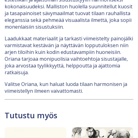
kokonaisuudeksi. Malliston huolella suunnitellut kuosit
ja tasapainoiset sävymaailmat tuovat tilaan rauhallista
eleganssia sekä pehmeää visuaalista ilmettä, joka sopii
monenlaisiin sisustuksiin.
Laadukkaat materiaalit ja tarkasti viimeistelty painojälki
varmistavat kestävän ja näyttävän lopputuloksen niin
arjen tiloihin kuin kodin edustavampiin huoneisiin.
Oriana tarjoaa monipuolisia vaihtoehtoja sisustajalle,
joka arvostaa tyylikkyyttä, helppoutta ja ajattomia
ratkaisuja.
Valitse Oriana, kun haluat luoda tilaan harmonisen ja
viimeistellyn ilmeen vaivattomasti.
Tutustu myös