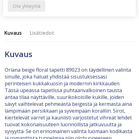
Ota yhteyttä
Kuvaus
Lisätiedot
Kuvaus
Oriana beige floral tapetti 89023 on täydellinen valinta
sinulle, joka haluat yhdistää sisustuksessasi
perinteisen kukkakuosin ja modernin kirkkauden.
Tässä upeassa tapetissa puhtaanvalkoinen tausta
antaa tilaa näyttäville, suurikokoisille kukille, joiden
sävyt vaihtelevat pehmeästä beigestä ja kermasta aina
lämpimään persikkaan ja syvempään koralliin. Sirot,
kiertelevät varret ja kauniisti varjostetut vihreät lehdet
tuovat kokonaisuuteen luonnollista jatkuvuutta ja
syvyyttä. Se on erinomainen valinta luomaan kodikasta
ja romanttista tunnelmaa niin olohuoneeseen,