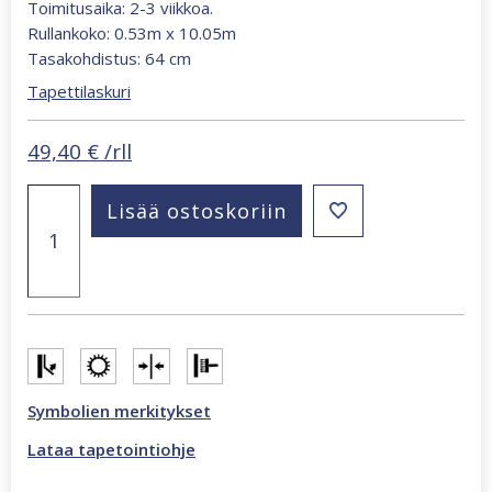
Toimitusaika: 2-3 viikkoa.
Rullankoko: 0.53m x 10.05m
Tasakohdistus: 64 cm
Tapettilaskuri
49,40
€
/rll
Oriana
Lisää ostoskoriin
beige
floral
tapetti
89023
määrä
Symbolien merkitykset
Lataa tapetointiohje