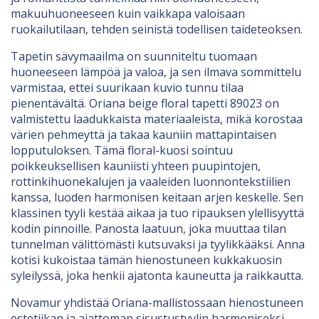
makuuhuoneeseen kuin vaikkapa valoisaan
ruokailutilaan, tehden seinistä todellisen taideteoksen.
Tapetin sävymaailma on suunniteltu tuomaan
huoneeseen lämpöä ja valoa, ja sen ilmava sommittelu
varmistaa, ettei suurikaan kuvio tunnu tilaa
pienentävältä. Oriana beige floral tapetti 89023 on
valmistettu laadukkaista materiaaleista, mikä korostaa
värien pehmeyttä ja takaa kauniin mattapintaisen
lopputuloksen. Tämä floral-kuosi sointuu
poikkeuksellisen kauniisti yhteen puupintojen,
rottinkihuonekalujen ja vaaleiden luonnontekstiilien
kanssa, luoden harmonisen keitaan arjen keskelle. Sen
klassinen tyyli kestää aikaa ja tuo ripauksen ylellisyyttä
kodin pinnoille. Panosta laatuun, joka muuttaa tilan
tunnelman välittömästi kutsuvaksi ja tyylikkääksi. Anna
kotisi kukoistaa tämän hienostuneen kukkakuosin
syleilyssä, joka henkii ajatonta kauneutta ja raikkautta.
Novamur yhdistää Oriana-mallistossaan hienostuneen
estetiikan ja ajattoman sisustustyylin harmoniseksi