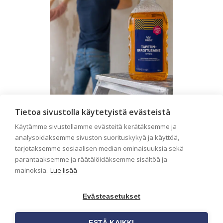
Tietoa sivustolla käytetyistä evästeistä
Seinän pohjatyöt ennen
Käytämme sivustollamme evästeitä kerätäksemme ja
tapetointia – Näin
analysoidaksemme sivuston suorituskykyä ja käyttöä,
onnistut tapetoinnissa
tarjotaksemme sosiaalisen median ominaisuuksia sekä
parantaaksemme ja räätälöidäksemme sisältöä ja
Seinän pohjatyöt ennen tapetointia
mainoksia.
Lue lisää
ovat yksi tärkeimmistä vaiheista
onnistuneessa tapetoinnissa.
Huolellisesti valmisteltu seinäpinta
Evästeasetukset
auttaa tapettia […]
ESTÄ KAIKKI