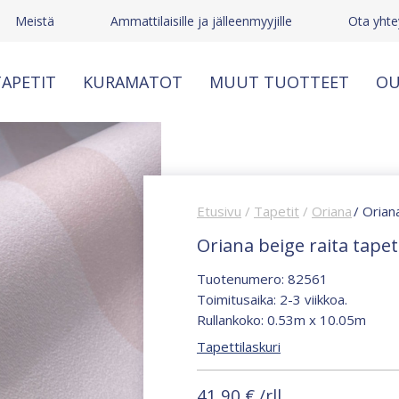
Meistä
Ammattilaisille ja jälleenmyyjille
Ota yhte
APETIT
KURAMATOT
MUUT TUOTTEET
OU
Etusivu
/
Tapetit
/
Oriana
/ Orian
Oriana beige raita tapet
Tuotenumero: 82561
Toimitusaika: 2-3 viikkoa.
Rullankoko: 0.53m x 10.05m
Tapettilaskuri
41,90
€
/rll