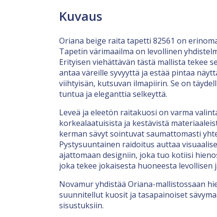
Kuvaus
Oriana beige raita tapetti 82561 on erinomai
Tapetin värimaailma on levollinen yhdistel
Erityisen viehättävän tästä mallista tekee 
antaa väreille syvyyttä ja estää pintaa näy
viihtyisän, kutsuvan ilmapiirin. Se on täyd
tuntua ja eleganttia selkeyttä.
Leveä ja eleetön raitakuosi on varma valinta
korkealaatuisista ja kestävistä materiaalei
kerman sävyt sointuvat saumattomasti yhte
Pystysuuntainen raidoitus auttaa visuaali
ajattomaan designiin, joka tuo kotiisi hienos
joka tekee jokaisesta huoneesta levollisen j
Novamur yhdistää Oriana-mallistossaan hie
suunnitellut kuosit ja tasapainoiset sävyma
sisustuksiin.