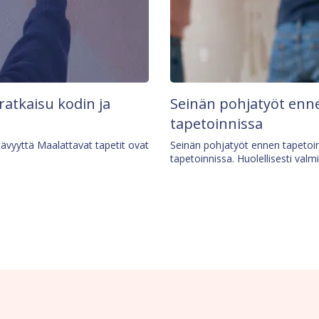
 ratkaisu kodin ja
Seinän pohjatyöt enne
tapetoinnissa
tävyyttä Maalattavat tapetit ovat
Seinän pohjatyöt ennen tapetoin
tapetoinnissa. Huolellisesti valm