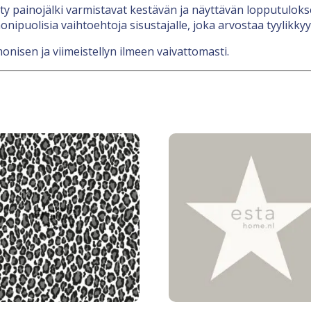
lty painojälki varmistavat kestävän ja näyttävän lopputulokse
ipuolisia vaihtoehtoja sisustajalle, joka arvostaa tyylikkyyt
onisen ja viimeistellyn ilmeen vaivattomasti.