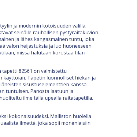
tyylin ja modernin kotoisuuden välillä.
avat seinälle rauhallisen pystyraitakuvion.
umainen ja lähes kangasmainen tuntu, joka
tää valon heijastuksia ja luo huoneeseen
tilaan, missä halutaan korostaa tilan
a tapetti 82561 on valmistettu
 käyttöiän. Tapetin luonnolliset hiekan ja
läheisten sisustuselementtien kanssa.
n tuntuisen. Panosta laatuun ja
oliteltu ilme tällä upealla raitatapetilla,
ksi kokonaisuudeksi. Malliston huolella
aalista ilmettä, joka sopii monenlaisiin