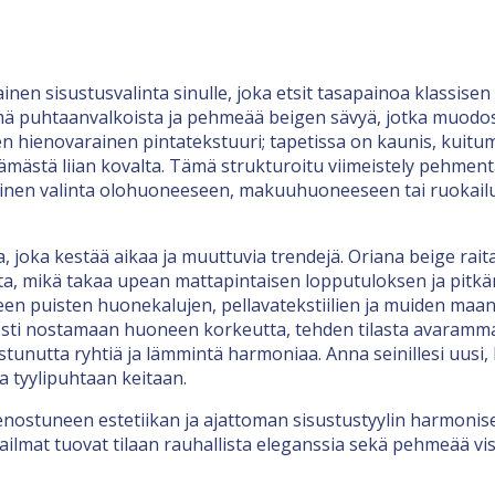
nen sisustusvalinta sinulle, joka etsit tasapainoa klassisen 
mä puhtaanvalkoista ja pehmeää beigen sävyä, jotka muodost
sen hienovarainen pintatekstuuri; tapetissa on kaunis, kuit
ttämästä liian kovalta. Tämä strukturoitu viimeistely pehmen
ellinen valinta olohuoneeseen, makuuhuoneeseen tai ruokailu
, joka kestää aikaa ja muuttuvia trendejä. Oriana beige rait
sta, mikä takaa upean mattapintaisen lopputuloksen ja pitkän
en puisten huonekalujen, pellavatekstiilien ja muiden maan
sesti nostamaan huoneen korkeutta, tehden tilasta avaramma
tunutta ryhtiä ja lämmintä harmoniaa. Anna seinillesi uusi, hu
a tyylipuhtaan keitaan.
nostuneen estetiikan ja ajattoman sisustustyylin harmonise
ailmat tuovat tilaan rauhallista eleganssia sekä pehmeää visu