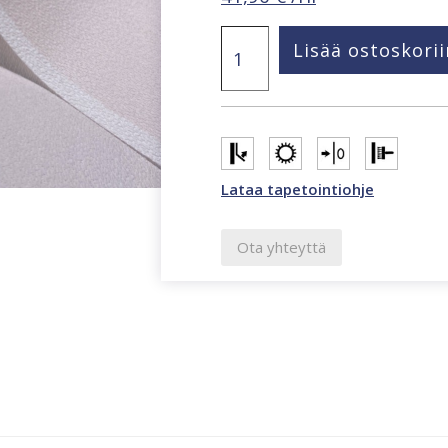
Oriana
Lisää ostoskorii
beige
raita
tapetti
82561
määrä
Lataa tapetointiohje
Ota yhteyttä