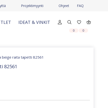
yttä
Projektimyynti
Ohjeet
FAQ
TLET
IDEAT & VINKIT
X
X
0
0
a beige raita tapetti 82561
ti 82561