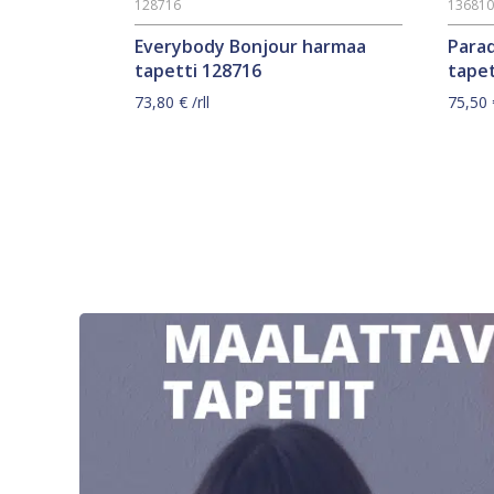
128716
13681
Everybody Bonjour harmaa
Para
tapetti 128716
tapet
73,80
€
/rll
75,50