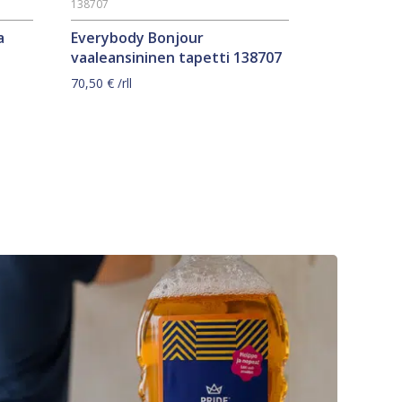
138707
a
Everybody Bonjour
vaaleansininen tapetti 138707
70,50
€
/rll