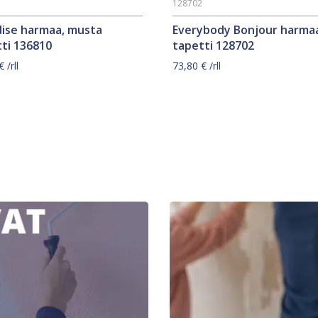
0
128702
dise harmaa, musta
Everybody Bonjour harma
ti 136810
tapetti 128702
€
/rll
73,80
€
/rll