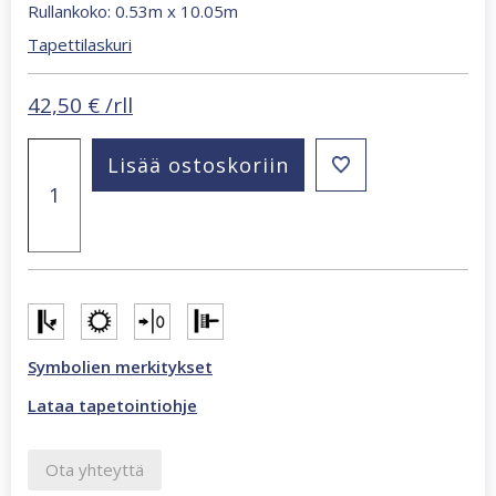
Rullankoko: 0.53m x 10.05m
Tapettilaskuri
42,50
€
/rll
Oriana
Lisää ostoskoriin
harmaa
tapetti
82515
määrä
Symbolien merkitykset
Lataa tapetointiohje
Ota yhteyttä