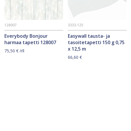
128007
3333-125
Everybody Bonjour
Easywall tausta- ja
harmaa tapetti 128007
tasoitetapetti 150 g 0,75
x 12,5 m
75,50
€
/rll
66,60
€