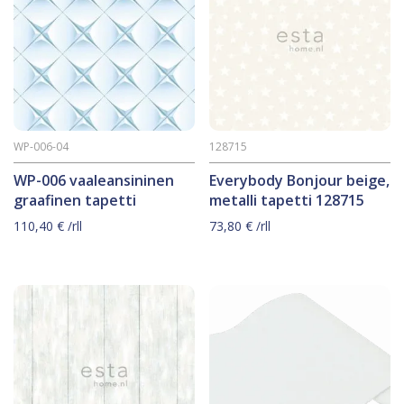
WP-006-04
128715
WP-006 vaaleansininen
Everybody Bonjour beige,
graafinen tapetti
metalli tapetti 128715
110,40
€
/rll
73,80
€
/rll