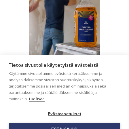
Tietoa sivustolla käytetyistä evästeistä
Seinän pohjatyöt ennen
Käytämme sivustollamme evästeitä kerätäksemme ja
tapetointia – Näin
analysoidaksemme sivuston suorituskykyä ja käyttöä,
onnistut tapetoinnissa
tarjotaksemme sosiaalisen median ominaisuuksia sekä
parantaaksemme ja räätälöidäksemme sisältöä ja
Seinän pohjatyöt ennen tapetointia
mainoksia.
Lue lisää
ovat yksi tärkeimmistä vaiheista
onnistuneessa tapetoinnissa.
Huolellisesti valmisteltu seinäpinta
Evästeasetukset
auttaa tapettia […]