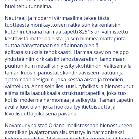
huoliteltu tunnelma.
Neutraali ja moderni värimaailma tekee tästä
tuotteesta monikäyttöisen ratkaisun kaikenlaisiin
koteihin. Oriana harmaa tapetti 82515 on valmistettu
kestävistä materiaaleista, ja sen himmeä mattapinta
auttaa häivyttämään seinäpinnan pieniä
epätasaisuuksia tehokkaasti. Harmaa sävy on helppo
yhdistää niin kirkkaisiin tehosteväreihin, lämpimään
puuhun kuin metallisiin yksityiskohtiinkin. Valitsemalla
tämän kuosin panostat skandinaaviseen laatuun ja
ajattomaan designiin, joka kestää aikaa ja trendien
vaihteluita. Anna seinillesi uusi, ryhdikäs ja hienostunut
elämä tällä laadukkaalla struktuuritapetilla, joka tuo
kotiisi modernia harmoniaa ja selkeyttä. Tämän tapetin
avulla luot tilan, joka huokuu tyylitietoisuutta ja
levollisuutta jokaisena päivänä.
Novamur yhdistää Oriana-mallistossaan hienostuneen
estetiikan ja ajattoman sisustustyylin harmoniseksi
kokonaisuudeksi. Malliston huolella suunnitellut kuosit