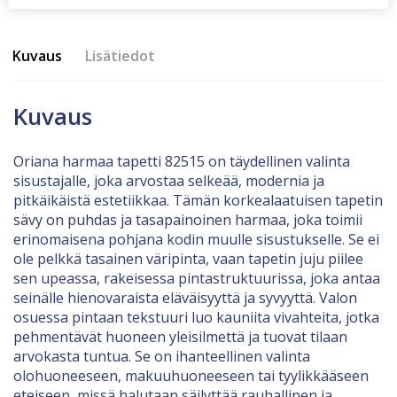
Kuvaus
Lisätiedot
Kuvaus
Oriana harmaa tapetti 82515 on täydellinen valinta
sisustajalle, joka arvostaa selkeää, modernia ja
pitkäikäistä estetiikkaa. Tämän korkealaatuisen tapetin
sävy on puhdas ja tasapainoinen harmaa, joka toimii
erinomaisena pohjana kodin muulle sisustukselle. Se ei
ole pelkkä tasainen väripinta, vaan tapetin juju piilee
sen upeassa, rakeisessa pintastruktuurissa, joka antaa
seinälle hienovaraista eläväisyyttä ja syvyyttä. Valon
osuessa pintaan tekstuuri luo kauniita vivahteita, jotka
pehmentävät huoneen yleisilmettä ja tuovat tilaan
arvokasta tuntua. Se on ihanteellinen valinta
olohuoneeseen, makuuhuoneeseen tai tyylikkääseen
eteiseen, missä halutaan säilyttää rauhallinen ja