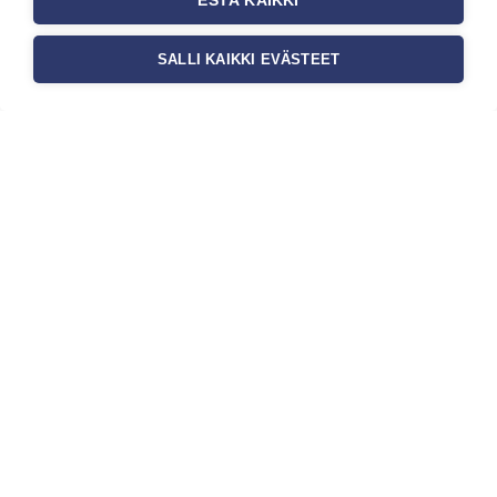
ESTÄ KAIKKI
SALLI KAIKKI EVÄSTEET
Tilaa uutiskirje
Haluaisitko nähdä uusimmat tapettimallistot heti
ensimmäisenä? Naputtele tiedot alas niin
pidämme sinut ajantasalla.